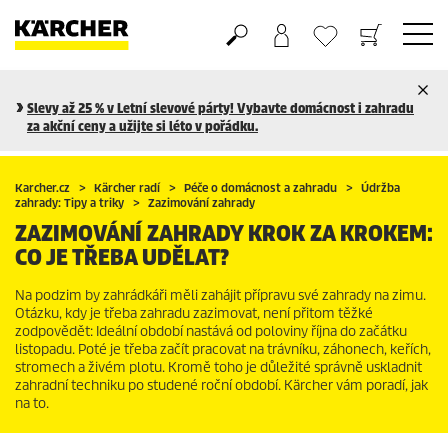
Nákupní košík
Seznam oblíbených produktů
Slevy až 25 % v Letní slevové párty! Vybavte domácnost i zahradu
za akční ceny a užijte si léto v pořádku.
Karcher.cz
Kärcher radí
Péče o domácnost a zahradu
Údržba
zahrady: Tipy a triky
Zazimování zahrady
ZAZIMOVÁNÍ ZAHRADY KROK ZA KROKEM:
CO JE TŘEBA UDĚLAT?
Na podzim by zahrádkáři měli zahájit přípravu své zahrady na zimu.
Otázku, kdy je třeba zahradu zazimovat, není přitom těžké
zodpovědět: Ideální období nastává od poloviny října do začátku
listopadu. Poté je třeba začít pracovat na trávníku, záhonech, keřích,
stromech a živém plotu. Kromě toho je důležité správně uskladnit
zahradní techniku po studené roční období. Kärcher vám poradí, jak
na to.