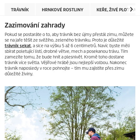
TRÁVNÍK
HRNKOVÉ ROSTLINY
KEŘE, ŽIVÉ PLOTY A
Zazimování zahrady
Pokud se postaráte o to, aby trávník bez újmy přestál zimu, můžete
se na jaře těšit ze svěžího, zeleného trávníku. Proto je důležité
trávník sekat
, a sice na výšku 5 až 6 centimetrů. Navíc byste měli
sbírat poletující listí, drobné větve, mech a posekanou trávu. Tím
zamezíte tomu, že bude hnít a plesnivět. Kromě toho dostane
trávník více světla. Vějířové hrábě jsou nejlepší volbou. Nakonec
trávník naposledy v roce pohnojte – tím mu zajistíte přes zimu
důležité živiny.