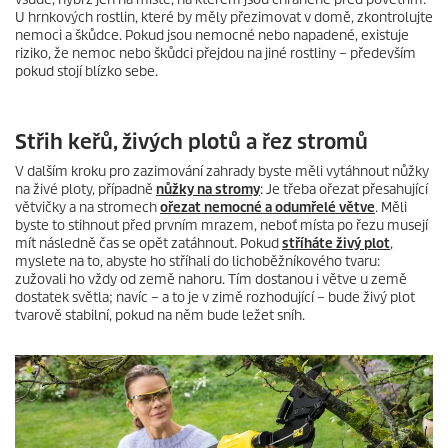
U hrnkových rostlin, které by měly přezimovat v domě, zkontrolujte
nemoci a škůdce. Pokud jsou nemocné nebo napadené, existuje
riziko, že nemoc nebo škůdci přejdou na jiné rostliny – především
pokud stojí blízko sebe.
Střih keřů, živých plotů a řez stromů
V dalším kroku pro zazimování zahrady byste měli vytáhnout nůžky
na živé ploty, případně
nůžky na stromy
: Je třeba ořezat přesahující
větvičky a na stromech
ořezat nemocné a odumřelé větve
. Měli
byste to stihnout před prvním mrazem, neboť místa po řezu musejí
mít následně čas se opět zatáhnout. Pokud
stříháte živý plot
,
myslete na to, abyste ho stříhali do lichoběžníkového tvaru:
zužovali ho vždy od země nahoru. Tím dostanou i větve u země
dostatek světla; navíc – a to je v zimě rozhodující – bude živý plot
tvarově stabilní, pokud na něm bude ležet sníh.