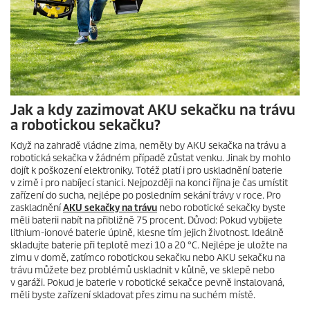
Jak a kdy zazimovat AKU sekačku na trávu
a robotickou sekačku?
Když na zahradě vládne zima, neměly by AKU sekačka na trávu a
robotická sekačka v žádném případě zůstat venku. Jinak by mohlo
dojít k poškození elektroniky. Totéž platí i pro uskladnění baterie
v zimě i pro nabíjecí stanici. Nejpozději na konci října je čas umístit
zařízení do sucha, nejlépe po posledním sekání trávy v roce. Pro
zaskladnění
AKU sekačky na trávu
nebo robotické sekačky byste
měli baterii nabít na přibližně 75 procent. Důvod: Pokud vybijete
lithium-ionové baterie úplně, klesne tím jejich životnost. Ideálně
skladujte baterie při teplotě mezi 10 a 20 °C. Nejlépe je uložte na
zimu v domě, zatímco robotickou sekačku nebo AKU sekačku na
trávu můžete bez problémů uskladnit v kůlně, ve sklepě nebo
v garáži. Pokud je baterie v robotické sekačce pevně instalovaná,
měli byste zařízení skladovat přes zimu na suchém místě.