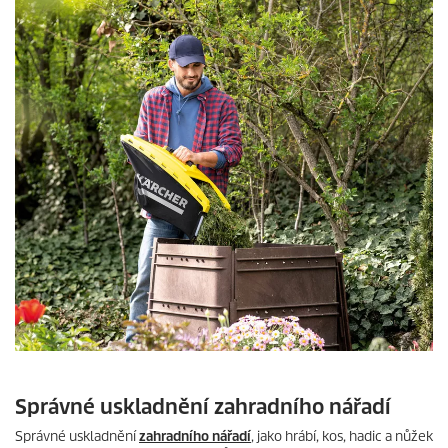
Správné uskladnění zahradního nářadí
Správné uskladnění
zahradního nářadí
, jako hrábí, kos, hadic a nůžek