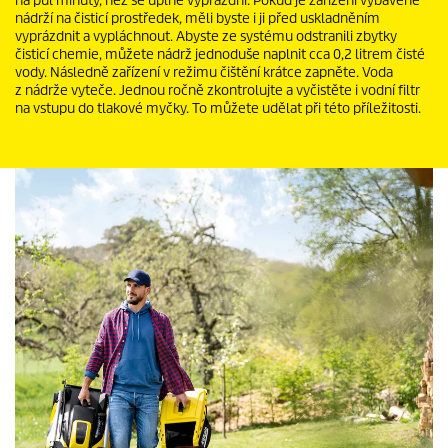
na půl minuty, než se úplně vyprázdní. Pokud je zařízení vybavené
nádrží na čisticí prostředek, měli byste i ji před uskladněním
vyprázdnit a vypláchnout. Abyste ze systému odstranili zbytky
čisticí chemie, můžete nádrž jednoduše naplnit cca 0,2 litrem čisté
vody. Následně zařízení v režimu čištění krátce zapněte. Voda
z nádrže vyteče. Jednou ročně zkontrolujte a vyčistěte i vodní filtr
na vstupu do tlakové myčky. To můžete udělat při této příležitosti.