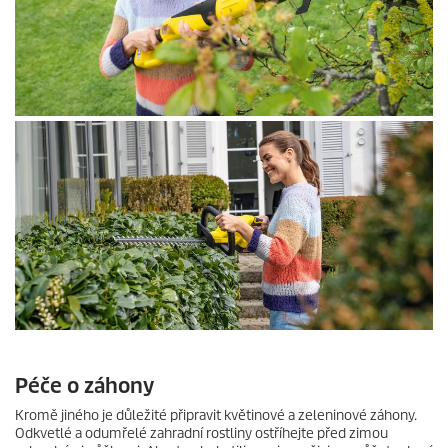
Péče o záhony
Kromě jiného je důležité připravit květinové a zeleninové záhony.
Odkvetlé a odumřelé zahradní rostliny ostříhejte před zimou