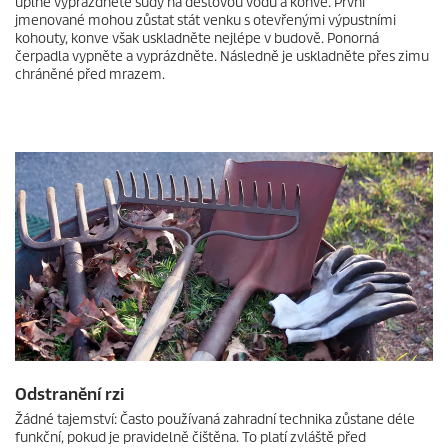
úplně vyprázdněte sudy na dešťovou vodu a konve. První
jmenované mohou zůstat stát venku s otevřenými výpustními
kohouty, konve však uskladněte nejlépe v budově. Ponorná
čerpadla vypněte a vyprázdněte. Následně je uskladněte přes zimu
chráněné před mrazem.
Odstranění rzi
Žádné tajemství: Často používaná zahradní technika zůstane déle
funkční, pokud je pravidelně čištěna. To platí zvláště před