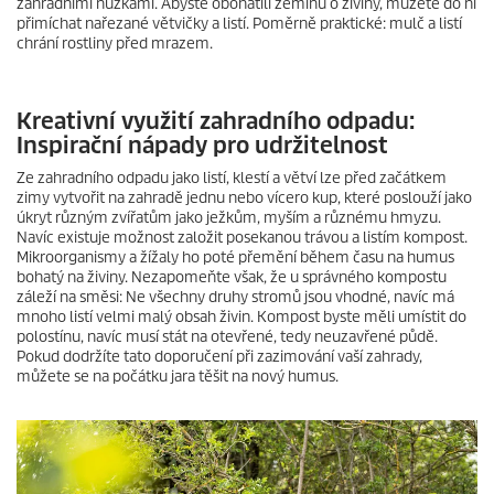
zahradními nůžkami. Abyste obohatili zeminu o živiny, můžete do ní
přimíchat nařezané větvičky a listí. Poměrně praktické: mulč a listí
chrání rostliny před mrazem.
Kreativní využití zahradního odpadu:
Inspirační nápady pro udržitelnost
Ze zahradního odpadu jako listí, klestí a větví lze před začátkem
zimy vytvořit na zahradě jednu nebo vícero kup, které poslouží jako
úkryt různým zvířatům jako ježkům, myším a různému hmyzu.
Navíc existuje možnost založit posekanou trávou a listím kompost.
Mikroorganismy a žížaly ho poté přemění během času na humus
bohatý na živiny. Nezapomeňte však, že u správného kompostu
záleží na směsi: Ne všechny druhy stromů jsou vhodné, navíc má
mnoho listí velmi malý obsah živin. Kompost byste měli umístit do
polostínu, navíc musí stát na otevřené, tedy neuzavřené půdě.
Pokud dodržíte tato doporučení při zazimování vaší zahrady,
můžete se na počátku jara těšit na nový humus.