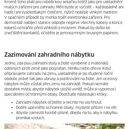
Kromě toho platí pro robotickou sekačku totéž jako pro uskladnění
malých zařízení pro zahradu: Měli byste je vyčistit – každopádně ani
hadicí ani vysokotlakým čističem, nýbrž nejlépe vlhkým hadrem.
V opačném případě by mohla trpět elektronika zařízení. Pro
demontáž nabíjecí stanice odpojte nejprve všechny kabely a konce
kabelů ochraňte před vlhkostí a mrazem. Pokud by došlo ke
znečištění kontaktů, očistěte je jemnozrnným brusným papírem.
Zazimování zahradního nábytku
Jedno, zda jsou zahradní stoly a židle vyrobené z materiálů
odolných proti zimě jako polyratan, hliníku nebo dřeva: Když
připravujete zahradu na zimu, uskladněte je po studené roční
období, právě tak jako ubrusy a polstrování na židle. Jen ocelový
nábytek může zůstat přes zimu na zahradě. Pokud nemáte
dostatek místa, abyste nábytek uložili uvnitř, může si vypomoci
speciálními ochrannými obaly. Dodržujte následující kroky:
Zahradní nábytek očistěte a nechte ho uschnout.
Dobře upevněte ochranné obaly; myslete přitom i na vítr.
Abyste zamezili tvorbě plísně, dbejte na to, aby k nábytku
pronikal vzduch.