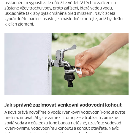
uskladněním vypusťte. Je důležité vědět: V těchto zařízeních
zůstane vždy trochu vody, proto zařízení, která vedou vodu,
uskladněte tak, aby byla chráněná před mrazem. Navíc zcela
vyprázdněte hadice, osušte je a následně smotejte, aniž by došlo
k jejich zlomení.
Jak správně zazimovat venkovní vodovodní kohout
A když právě hovoříme o vodě: I venkovní vodovodní kohout byste
měli zazimovat. Abyste zamezili tomu, že v trubkách zamrzne
zbylá voda a v důsledku toho budou netěsné, uzavřete vodovod
k venkovnímu vodovodnímu kohoutu a kohout otevřete. Navíc