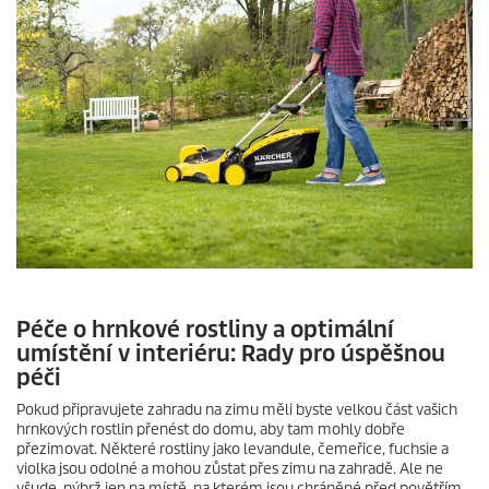
Péče o hrnkové rostliny a optimální
umístění v interiéru: Rady pro úspěšnou
péči
Pokud připravujete zahradu na zimu měli byste velkou část vašich
hrnkových rostlin přenést do domu, aby tam mohly dobře
přezimovat. Některé rostliny jako levandule, čemeřice, fuchsie a
violka jsou odolné a mohou zůstat přes zimu na zahradě. Ale ne
všude, nýbrž jen na místě, na kterém jsou chráněné před povětřím.