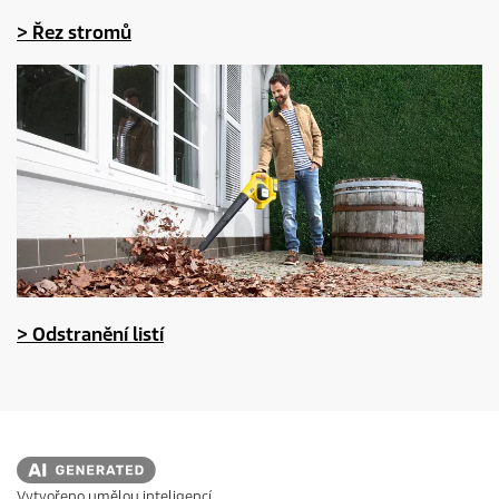
> Řez stromů
> Odstranění listí
Vytvořeno umělou inteligencí