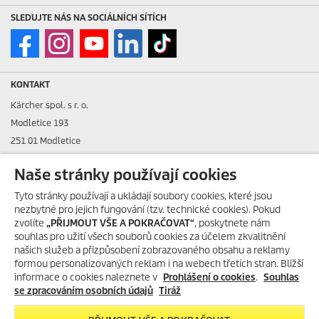
SLEDUJTE NÁS NA SOCIÁLNÍCH SÍTÍCH
KONTAKT
Kärcher spol. s r. o.
Modletice 193
251 01 Modletice
IČO: 48535761
Naše stránky používají cookies
DIČ: CZ48535761
Tyto stránky používají a ukládají soubory cookies, které jsou
nezbytné pro jejich fungování (tzv. technické cookies). Pokud
ID datové schránky: ic4eqpk
zvolíte
„PŘIJMOUT VŠE A POKRAČOVAT“
, poskytnete nám
souhlas pro užití všech souborů cookies za účelem zkvalitnění
> Tiráž
našich služeb a přizpůsobení zobrazovaného obsahu a reklamy
formou personalizovaných reklam i na webech třetích stran. Bližší
Zákaznická linka:
+420 323 555 555
informace o cookies naleznete v
Prohlášení o cookies
.
Souhlas
E-mail:
info@karcher.cz
se zpracováním osobních údajů
Tiráž
Po-Pá: 8-17 hod.