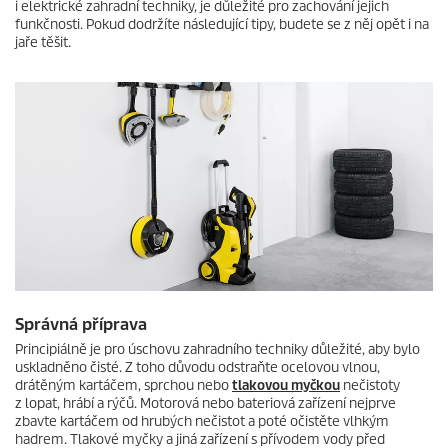
i elektrické zahradní techniky, je důležité pro zachování jejich
funkčnosti. Pokud dodržíte následující tipy, budete se z něj opět i na
jaře těšit.
Správná příprava
Principiálně je pro úschovu zahradního techniky důležité, aby bylo
uskladněno čisté. Z toho důvodu odstraňte ocelovou vlnou,
drátěným kartáčem, sprchou nebo
tlakovou myčkou
nečistoty
z lopat, hrábí a rýčů. Motorová nebo bateriová zařízení nejprve
zbavte kartáčem od hrubých nečistot a poté očistěte vlhkým
hadrem. Tlakové myčky a jiná zařízení s přívodem vody před