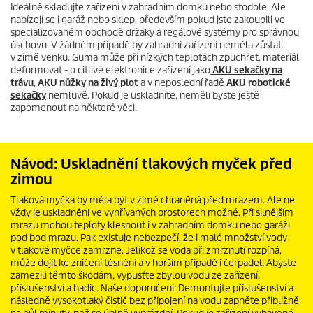
Ideálně skladujte zařízení v zahradním domku nebo stodole. Ale
nabízejí se i garáž nebo sklep, především pokud jste zakoupili ve
specializovaném obchodě držáky a regálové systémy pro správnou
úschovu. V žádném případě by zahradní zařízení neměla zůstat
v zimě venku. Guma může při nízkých teplotách zpuchřet, materiál
deformovat - o citlivé elektronice zařízení jako
AKU sekačky na
trávu
,
AKU nůžky na živý plot
a v neposlední řadě
AKU robotické
sekačky
nemluvě. Pokud je uskladníte, neměli byste ještě
zapomenout na některé věci.
Návod: Uskladnění tlakových myček před
zimou
Tlaková myčka by měla být v zimě chráněná před mrazem. Ale ne
vždy je uskladnění ve vyhřívaných prostorech možné. Při silnějším
mrazu mohou teploty klesnout i v zahradním domku nebo garáži
pod bod mrazu. Pak existuje nebezpečí, že i malé množství vody
v tlakové myčce zamrzne. Jelikož se voda při zmrznutí rozpíná,
může dojít ke zničení těsnění a v horším případě i čerpadel. Abyste
zamezili těmto škodám, vypusťte zbylou vodu ze zařízení,
příslušenství a hadic. Naše doporučení: Demontujte příslušenství a
následně vysokotlaký čistič bez připojení na vodu zapněte přibližně