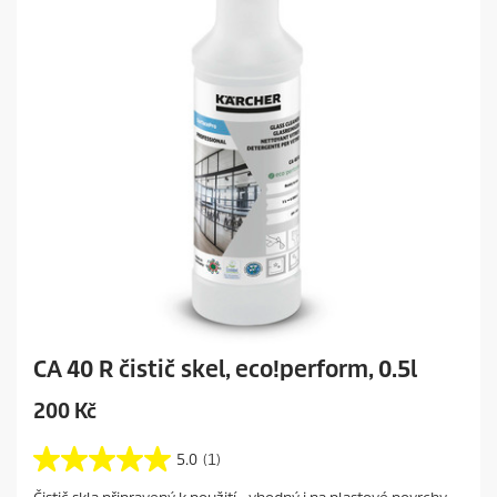
c
e
CA 40 R čistič skel, eco!perform, 0.5l
C
200 Kč
u
r
5.0
(1)
5
r
.