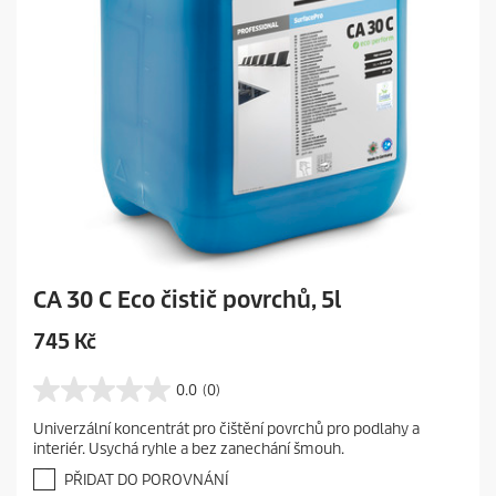
CA 30 C Eco čistič povrchů, 5l
C
745 Kč
u
r
0.0
(0)
0
r
.
Univerzální koncentrát pro čištění povrchů pro podlahy a
e
0
interiér. Usychá ryhle a bez zanechání šmouh.
z
n
5
PŘIDAT DO POROVNÁNÍ
t