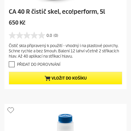
CA 40 R čistič skel, eco!perform, 5l
C
650 Kč
u
r
0.0
(0)
0
r
.
Čistič skla připravený k použití - vhodný i na plastové povrchy.
e
0
Schne rychle a bez šmouh. Balení 12 lahví včetně 2 stříkacích
z
n
hlav. Až 40 aplikací na stříkací hlavu.
5
t
h
PŘIDAT DO POROVNÁNÍ
p
v
r
ě
VLOŽIT DO KOŠÍKU
o
z
d
d
i
u
č
c
e
t
k
.
p
r
i