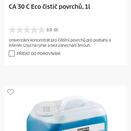
CA 30 C Eco čistič povrchů, 1l
0.0
(0)
0
.
Univerzální koncentrát pro čištění povrchů pro podlahy a
0
interiér. Usychá ryhle a bez zanechání šmouh.
z
5
PŘIDAT DO POROVNÁNÍ
h
v
ě
z
d
i
č
e
k
.