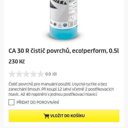
CA 30 R čistič povrchů, eco!perform, 0.5l
C
230 Kč
u
r
0.0
(0)
0
r
.
Čistič povrchů pro manuální použití. Usychá rychle a bez
e
0
zanechání šmouh. Při koupi 12 lahví včetně 2 postřikovacích
z
n
hlavic. Až 40 naplnění s jednou postřikovací hlavicí.
5
t
h
PŘIDAT DO POROVNÁNÍ
p
v
r
ě
VLOŽIT DO KOŠÍKU
o
z
d
d
i