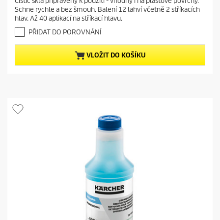
Čistič skla připravený k použití - vhodný i na plastové povrchy.
e
0
Schne rychle a bez šmouh. Balení 12 lahví včetně 2 stříkacích
z
n
hlav. Až 40 aplikací na stříkací hlavu.
5
t
h
PŘIDAT DO POROVNÁNÍ
p
v
r
ě
VLOŽIT DO KOŠÍKU
o
z
d
d
i
u
č
c
e
t
k
.
p
1
r
r
i
e
c
c
e
e
n
z
e