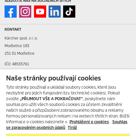
SLEDUJTE NÁS NA SOCIÁLNÍCH SÍTÍCH
KONTAKT
Kärcher spol. s r. o.
Modletice 193
251 01 Modletice
IČO: 48535761
DIČ: CZ48535761
Naše stránky používají cookies
ID datové schránky: ic4eqpk
Tyto stránky používají a ukládají soubory cookies, které jsou
nezbytné pro jejich fungování (tzv. technické cookies). Pokud
> Tiráž
zvolíte
„PŘIJMOUT VŠE A POKRAČOVAT“
, poskytnete nám
souhlas pro užití všech souborů cookies za účelem zkvalitnění
Zákaznická linka:
+420 323 555 555
našich služeb a přizpůsobení zobrazovaného obsahu a reklamy
E-mail:
info@karcher.cz
formou personalizovaných reklam i na webech třetích stran. Bližší
informace o cookies naleznete v
Prohlášení o cookies
.
Souhlas
Po-Pá: 8-17 hod.
se zpracováním osobních údajů
Tiráž
> Více kontaktů