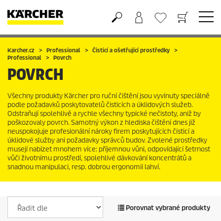
Nákupní košík
Seznam oblíbených produktů
Karcher.cz
Professional
Čisticí a ošetřující prostředky
Professional
Povrch
POVRCH
Všechny produkty Kärcher pro ruční čištění jsou vyvinuty speciálně
podle požadavků poskytovatelů čisticích a úklidových služeb.
Odstraňují spolehlivě a rychle všechny typické nečistoty, aniž by
poškozovaly povrch. Samotný výkon z hlediska čištění dnes již
neuspokojuje profesionální nároky firem poskytujících čisticí a
úklidové služby ani požadavky správců budov. Zvolené prostředky
musejí nabízet mnohem více: příjemnou vůni, odpovídající šetrnost
vůči životnímu prostředí, spolehlivé dávkování koncentrátů a
snadnou manipulaci, resp. dobrou ergonomii lahví.
Porovnat vybrané produkty