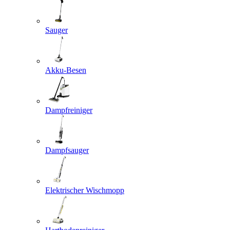
Sauger
Akku-Besen
Dampfreiniger
Dampfsauger
Elektrischer Wischmopp