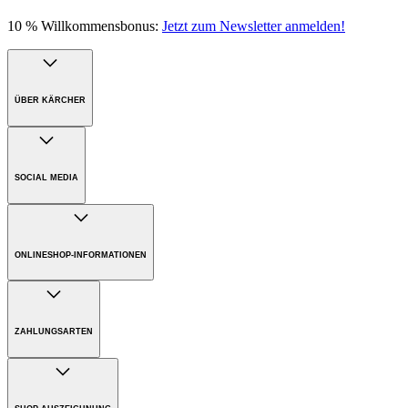
10 % Willkommensbonus:
Jetzt zum Newsletter anmelden!
ÜBER KÄRCHER
Unternehmen
Karriere
SOCIAL MEDIA
Nachhaltigkeit
Presse
ONLINESHOP-INFORMATIONEN
Versandkosten
Bezahlung
ZAHLUNGSARTEN
Gewährleistung
Rücksendungen