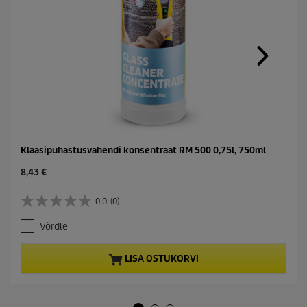
Klaasipuhastusvahendi konsentraat RM 500 0,75l, 750ml
C
8,43 €
u
r
0.0
(0)
0
r
.
e
Võrdle
0
n
/
t
5
p
LISA OSTUKORVI
t
r
ä
o
h
d
e