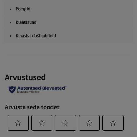
Peeglid
Klaaslauad
Klaasist dušikabiinid