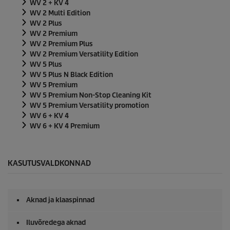
WV 2 + KV 4
WV 2 Multi Edition
WV 2 Plus
WV 2 Premium
WV 2 Premium Plus
WV 2 Premium Versatility Edition
WV 5 Plus
WV 5 Plus N Black Edition
WV 5 Premium
WV 5 Premium Non-Stop Cleaning Kit
WV 5 Premium Versatility promotion
WV 6 + KV 4
WV 6 + KV 4 Premium
KASUTUSVALDKONNAD
Aknad ja klaaspinnad
Iluvõredega aknad