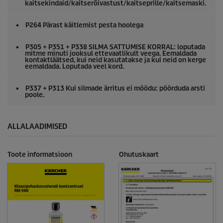
kaitsekindaid/kaitserõivastust/kaitseprille/kaitsemaski.
P264 Pärast käitlemist pesta hoolega
P305 + P351 + P338 SILMA SATTUMISE KORRAL: loputada
mitme minuti jooksul ettevaatlikult veega. Eemaldada
kontaktläätsed, kui neid kasutatakse ja kui neid on kerge
eemaldada. Loputada veel kord.
P337 + P313 Kui silmade ärritus ei möödu: pöörduda arsti
poole.
ALLALAADIMISED
Toote informatsioon
Ohutuskaart