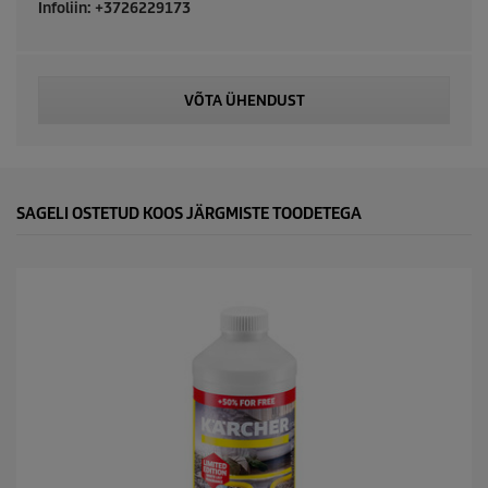
u
Infoliin: +3726229173
c
t
VÕTA ÜHENDUST
p
r
SAGELI OSTETUD KOOS JÄRGMISTE TOODETEGA
i
c
e