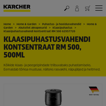
Ostukorv
Home
Home & Garden
Puhastus- ja hooldusvahendid
Home &
Garden
Akutoitel aknapesurid
Klaasipuhastus
Klaasipuhastusvahendi kontsentraat RM 500 62957720
KLAASIPUHASTUSVAHENDI
KONTSENTRAAT RM 500,
500ML
Kõikide klaas- ja peegelpindade triibuvabaks puhastamiseks.
Eemaldab tõrksa mustuse, näiteks rasvakihi, näpujäljed ja heitmed.