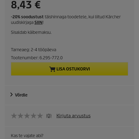
C
8,43 €
u
-20% soodustust
täishinnaga toodetele, kui liitud Kärcher
uudiskirjaga
SIIN
!
r
Sisaldab käibemaksu.
r
Tarneaeg: 2-4 tööpäeva
e
Tootenumber:
6.295-772.0
n
LISA OSTUKORVI
t
p
Võrdle
r
o
(0)
Kirjuta arvustus
d
Kas te vajate abi?