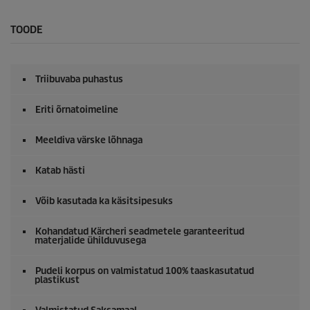
TOODE
Triibuvaba puhastus
Eriti õrnatoimeline
Meeldiva värske lõhnaga
Katab hästi
Võib kasutada ka käsitsipesuks
Kohandatud Kärcheri seadmetele garanteeritud
materjalide ühilduvusega
Pudeli korpus on valmistatud 100% taaskasutatud
plastikust