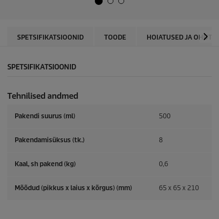
u
s
c
t
t
.
p
r
SPETSIFIKATSIOONID
TOODE
HOIATUSED JA OHUTUS
i
c
e
SPETSIFIKATSIOONID
Tehnilised andmed
Pakendi suurus (ml)
500
Pakendamisüksus (tk.)
8
Kaal, sh pakend (kg)
0,6
Mõõdud (pikkus x laius x kõrgus) (mm)
65 x 65 x 210