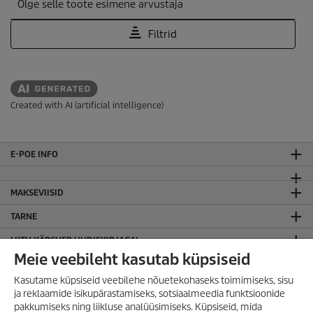
Created with AI (artificial intelligence)
E-POE INFO
MAKSEVIISID
TARNE
LIITU KÄRCHER UUDISKIRJAGA!
Meie veebileht kasutab küpsiseid
JURIIDILINE TEAVE
Kasutame küpsiseid veebilehe nõuetekohaseks toimimiseks, sisu
Sisukaart
ja reklaamide isikupärastamiseks, sotsiaalmeedia funktsioonide
Kodulehe kasutamise tingimused
pakkumiseks ning liikluse analüüsimiseks. Küpsiseid, mida