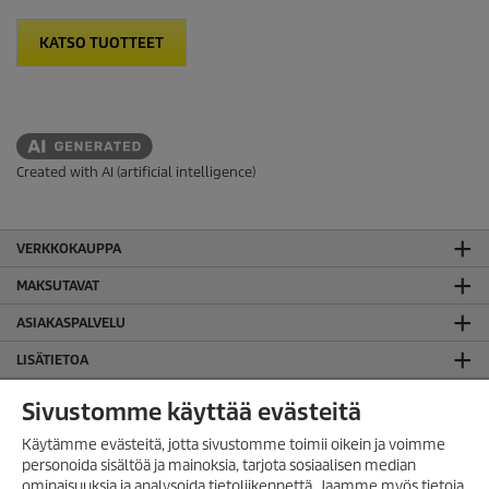
KATSO TUOTTEET
Created with AI (artificial intelligence)
VERKKOKAUPPA
MAKSUTAVAT
ASIAKASPALVELU
LISÄTIETOA
SUOMEN TOIMISTO
Sivustomme käyttää evästeitä
JURIDISTA TIETOA
Käytämme evästeitä, jotta sivustomme toimii oikein ja voimme
personoida sisältöä ja mainoksia, tarjota sosiaalisen median
Evästekäytäntö
ominaisuuksia ja analysoida tietoliikennettä. Jaamme myös tietoja