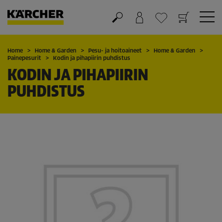
Ostoskori
Suosikit
Home
Home & Garden
Pesu- ja hoitoaineet
Home & Garden
Painepesurit
Kodin ja pihapiirin puhdistus
KODIN JA PIHAPIIRIN
PUHDISTUS