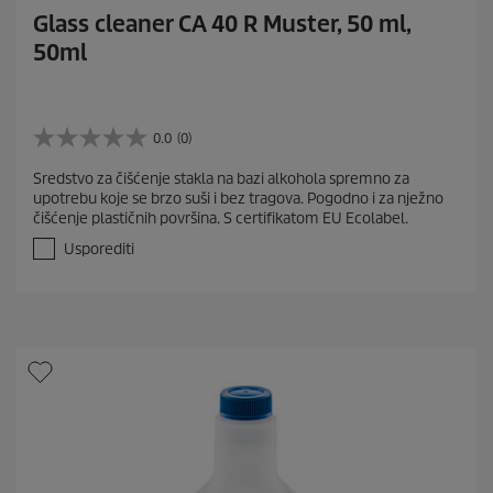
Glass cleaner CA 40 R Muster, 50 ml,
50ml
0.0
(0)
0
.
Sredstvo za čišćenje stakla na bazi alkohola spremno za
0
upotrebu koje se brzo suši i bez tragova. Pogodno i za nježno
o
čišćenje plastičnih površina. S certifikatom EU Ecolabel.
d
5
Usporediti
z
v
j
e
z
d
i
c
e
.