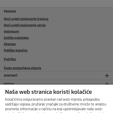
PRAVNO
Opći uvjeti poslovanja trgovca
Opći uvjeti poslovanja servis
Impresum
Zaštita podataka
Sitemap
Politika kolačića
Podrška
Često postavljana pitanja
KONTAKT
SERVIS
Naša web stranica koristi kolačiće
SOCIAL MEDIA
Kolačićima osiguravamo pravilan rad web-mjesta, prilagodbu
ONLINE TRGOVINA
sadržaja i oglasa, pružanje značajki za društvene mreže te analizu
prometa. Informacije o načinu na koji upotrebljavate naše web-