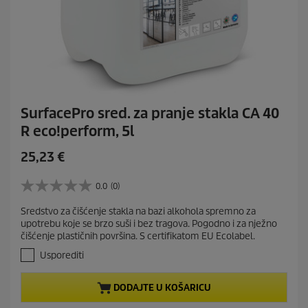
SurfacePro sred. za pranje stakla CA 40
R eco!perform, 5l
C
25,23 €
u
r
0.0
(0)
0
r
.
Sredstvo za čišćenje stakla na bazi alkohola spremno za
e
0
upotrebu koje se brzo suši i bez tragova. Pogodno i za nježno
o
n
čišćenje plastičnih površina. S certifikatom EU Ecolabel.
d
t
5
Usporediti
p
z
r
v
DODAJTE U KOŠARICU
j
o
e
d