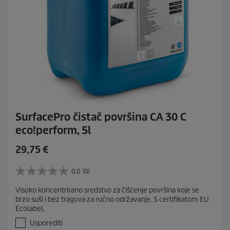
SurfacePro čistač površina CA 30 C
eco!perform, 5l
C
29,75 €
u
r
0.0
(0)
0
r
.
Visoko koncentrirano sredstvo za čišćenje površina koje se
e
0
brzo suši i bez tragova za ručno održavanje. S certifikatom EU
o
n
Ecolabel.
d
t
5
Usporediti
p