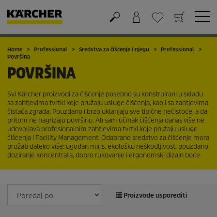
Košarica
Lista želja
Home
Professional
Sredstva za čišćenje i njegu
Professional
Površina
POVRŠINA
Svi Kärcher proizvodi za čišćenje posebno su konstruirani u skladu
sa zahtjevima tvrtki koje pružaju usluge čišćenja, kao i sa zahtjevima
čistača zgrada. Pouzdano i brzo uklanjaju sve tipične nečistoće, a da
pritom ne nagrizaju površinu. Ali sam učinak čišćenja danas više ne
udovoljava profesionalnim zahtjevima tvrtki koje pružaju usluge
čišćenja i Facility Management. Odabrano sredstvo za čišćenje mora
pružati daleko više: ugodan miris, ekološku neškodljivost, pouzdano
doziranje koncentrata, dobro rukovanje i ergonomski dizajn boce.
Proizvode usporediti