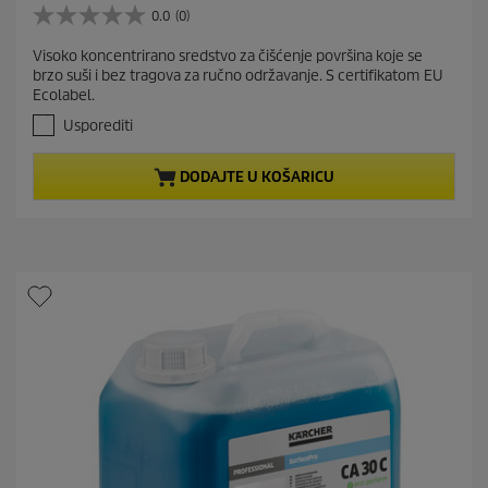
r
0.0
(0)
0
r
.
Visoko koncentrirano sredstvo za čišćenje površina koje se
e
0
brzo suši i bez tragova za ručno održavanje. S certifikatom EU
o
n
Ecolabel.
d
t
5
Usporediti
p
z
r
v
DODAJTE U KOŠARICU
j
o
e
d
z
u
d
c
i
t
c
e
p
.
r
i
c
e