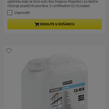
upotrebu koje se brzo suši i bez tragova. Pogodno i za nježno
o
n
čišćenje plastičnih površina. S certifikatom EU Ecolabel.
d
t
5
Usporediti
p
z
r
v
DODAJTE U KOŠARICU
j
o
e
d
z
u
d
c
i
t
c
e
p
.
r
i
c
e