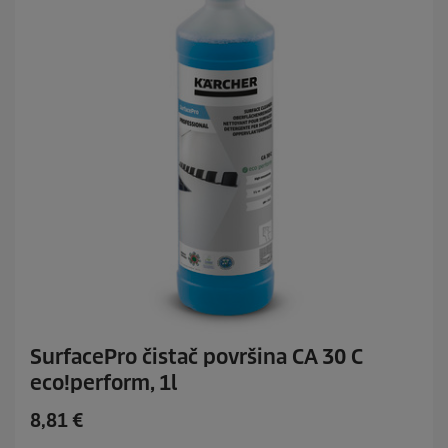
i
c
e
SurfacePro čistač površina CA 30 C
eco!perform, 1l
C
8,81 €
u