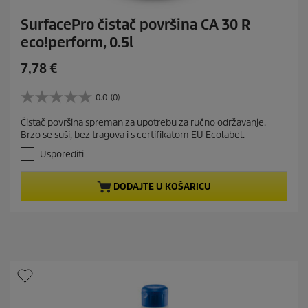
SurfacePro čistač površina CA 30 R
eco!perform, 0.5l
C
7,78 €
u
r
0.0
(0)
0
r
.
Čistač površina spreman za upotrebu za ručno održavanje.
e
0
Brzo se suši, bez tragova i s certifikatom EU Ecolabel.
o
n
d
Usporediti
t
5
p
z
r
DODAJTE U KOŠARICU
v
j
o
e
d
z
u
d
c
i
t
c
e
p
.
r