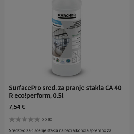
SurfacePro sred. za pranje stakla CA 40
R eco!perform, 0.5l
C
7,54 €
u
r
0.0
(0)
0
r
.
Sredstvo za čišćenje stakla na bazi alkohola spremno za
e
0