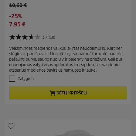
O
10,60 €
l
S
-25%
d
a
C
7,95 €
p
v
u
r
i
r
3.7
(18)
o
3
n
r
d
.
g
Veiksmingas medienos valiklis, skirtas naudojimui su Kärcher
e
7
u
slėginiais purkštuvais. Unikali „trys viename“ formulė padeda
i
n
c
pašalinti purvą, saugo nuo UV ir palengvina priežiūrą. Gali būti
š
t
t
naudojamas valyti visus apdorotus ir neapdorotus vandeniui
5
p
atsparius medienos paviršius namuose ir lauke.
p
ž
r
v
r
Palyginti
.
o
i
A
d
c
DĖTI Į KREPŠELĮ
t
u
e
a
c
s
t
k
a
p
i
r
t
i
ų