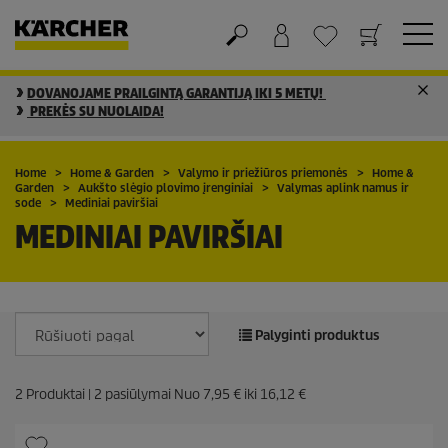
DOVANOJAME PRAILGINTĄ GARANTIJĄ IKI 5 METŲ!
Krepšelis
Mėgstamiausių sąrašas
PREKĖS SU NUOLAIDA!
Home
Home & Garden
Valymo ir priežiūros priemonės
Home &
Garden
Aukšto slėgio plovimo įrenginiai
Valymas aplink namus ir
sode
Mediniai paviršiai
MEDINIAI PAVIRŠIAI
Palyginti produktus
2
Produktai |
2
pasiūlymai Nuo
7,95 €
iki
16,12 €