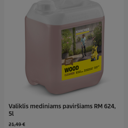
c
:
1
e
8
Valiklis mediniams paviršiams RM 624,
5l
O
21,49 €