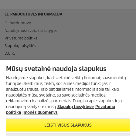
EL. PARDUOTUVĖS INFORMACIJA
El. parduotuvė
Naudojimosi svetaine sąlygos
Privatumo politika
Slapukų taisyklės
D.U.K.
APMOKĖJIMO BŪDAI
Mūsų svetainė naudoja slapukus
PRISTATYMAS
Naudojame slapukus, kad svetainė veiktų tinkamai, suasmenintų
SOCIALINĖ MEDIJA
turinį bei skelbimus, teiktų socialinės medijos funkcijas ir
analizuotų srautą. Taip pat dalijamės informacija apie tai, kaip
ĮMONĖS DUOMENYS
naudojatės mūsų svetaine, su savo socialinės medijos,
reklamavimo ir analizės partneriais. Daugiau apie slapukus ir jų
INFORMACIJA
naudojimą skaitykite mūsų
Slapukų taisyklėse
Privatumo
politika
Įmonės duomenys
CO₂-NEUTRALUS TINKLALAPIS
UAB „KARCHER" SUTEIKTAS TOP ĮMONĖS ĮVERTINIMAS
LEISTI VISUS SLAPUKUS