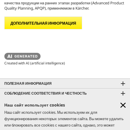
качества продукции на ранних этапах разработки (Advanced Product
Quality Planning, APQP), применяемом в Kärcher.
ДОПОЛНИТЕЛЬНАЯ ИНФОРМАЦИЯ
Created with AI (artificial intelligence)
ПОЛЕЗНАЯ ИНФОРМАЦИЯ
СОБЛЮДЕНИЕ СООТВЕТСТВИЯ И ЧЕСТНОСТЬ
КОНТАКТЫ
Наш сайт использует cookies
GO!FURTHER: АКЦИЯ
Наш сайт использует cookies. Мы используем их для
СОЦИАЛЬНЫЕ СЕТИ
Узнай больше
функционирования некоторых элементов сайта. Вы можете удалить
CO₂- NEUTRAL WEBSITE
или блокировать все cookies с нашего сайта, однако, это может
УЗНАЙ БОЛЬШЕ