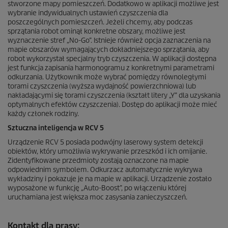
stworzone mapy pomieszczeń. Dodatkowo w aplikacji możliwe jest
wybranie indywidualnych ustawień czyszczenia dla
poszczególnych pomieszczeń. Jeżeli chcemy, aby podczas
sprzątania robot ominął konkretne obszary, możliwe jest
wyznaczenie stref „No-Go”. Istnieje również opcja zaznaczenia na
mapie obszarów wymagających dokładniejszego sprzątania, aby
robot wykorzystał specjalny tryb czyszczenia. W aplikacji dostępna
jest funkcja zapisania harmonogramu z konkretnymi parametrami
odkurzania. Użytkownik może wybrać pomiędzy równoległymi
torami czyszczenia (wyższa wydajność powierzchniowa) lub
nakładającymi się torami czyszczenia (kształt litery „Y” dla uzyskania
optymalnych efektów czyszczenia). Dostęp do aplikacji może mieć
każdy członek rodziny.
Sztuczna inteligencja w RCV 5
Urządzenie RCV 5 posiada podwójny laserowy system detekcji
obiektów, który umożliwia wykrywanie przeszkód i ich omijanie.
Zidentyfikowane przedmioty zostają oznaczone na mapie
odpowiednim symbolem. Odkurzacz automatycznie wykrywa
wykładziny i pokazuje je na mapie w aplikacji. Urządzenie zostało
wyposażone w funkcję „Auto-Boost”, po włączeniu której
uruchamiana jest większa moc zasysania zanieczyszczeń.
Kontakt dla prasy: