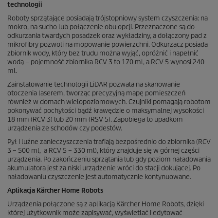
technologii
Roboty sprzątające posiadają trójstopniowy system czyszczenia: na
mokro, na sucho lub połączenie obu opcji. Przeznaczone są do
odkurzania twardych posadzek oraz wykładziny, a dołączony pad z
mikrofibry pozwoli na mopowanie powierzchni. Odkurzacz posiada
zbiornik wody, który bez trudu można wyjąć, opróżnić i napełnić
wodą – pojemność zbiornika RCV 3 to 170 ml, a RCV 5 wynosi 240
ml.
Zainstalowanie technologii LiDAR pozwala na skanowanie
otoczenia laserem, tworząc precyzyjną mapę pomieszczeń
również w domach wielopoziomowych. Czujniki pomagają robotom
pokonywać pochyłości bądź krawędzie o maksymalnej wysokości
18 mm (RCV 3) lub 20 mm (RSV 5). Zapobiega to upadkom
urządzenia ze schodów czy podestów.
Pył i luźne zanieczyszczenia trafiają bezpośrednio do zbiornika (RCV
3 – 500 ml, a RCV 5 – 330 ml), który znajduje się w górnej części
urządzenia. Po zakończeniu sprzątania lub gdy poziom naładowania
akumulatora jest za niski urządzenie wróci do stacji dokującej. Po
naładowaniu czyszczenie jest automatycznie kontynuowane.
Aplikacja Kärcher Home Robots
Urządzenia połączone są z aplikacją Kärcher Home Robots, dzięki
której użytkownik może zapisywać, wyświetlać i edytować