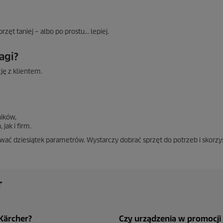
ęt taniej – albo po prostu… lepiej.
agi?
ję z klientem.
ików,
jak i firm.
ować dziesiątek parametrów. Wystarczy dobrać sprzęt do potrzeb i skorzy
r
Kärcher?
Czy urządzenia w promocji