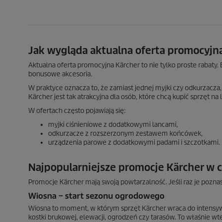
Jak wygląda aktualna oferta promocyjn
Aktualna oferta promocyjna Kärcher to nie tylko proste rabaty
bonusowe akcesoria.
W praktyce oznacza to, że zamiast jednej myjki czy odkurzacza
Kärcher jest tak atrakcyjna dla osób, które chcą kupić sprzęt n
W ofertach często pojawiają się:
myjki ciśnieniowe z dodatkowymi lancami,
odkurzacze z rozszerzonym zestawem końcówek,
urządzenia parowe z dodatkowymi padami i szczotkami.
Najpopularniejsze promocje Kärcher w 
Promocje Kärcher mają swoją powtarzalność. Jeśli raz je poznas
Wiosna – start sezonu ogrodowego
Wiosna to moment, w którym sprzęt Kärcher wraca do intensy
kostki brukowej, elewacji, ogrodzeń czy tarasów. To właśnie w