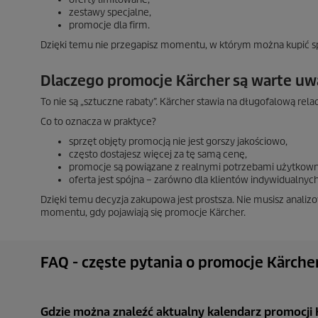
zestawy specjalne,
promocje dla firm.
Dzięki temu nie przegapisz momentu, w którym można kupić sprz
Dlaczego promocje Kärcher są warte uw
To nie są „sztuczne rabaty”. Kärcher stawia na długofalową relac
Co to oznacza w praktyce?
sprzęt objęty promocją nie jest gorszy jakościowo,
często dostajesz więcej za tę samą cenę,
promocje są powiązane z realnymi potrzebami użytkown
oferta jest spójna – zarówno dla klientów indywidualnych, 
Dzięki temu decyzja zakupowa jest prostsza. Nie musisz analiz
momentu, gdy pojawiają się promocje Kärcher.
FAQ - częste pytania o promocje Kärche
Gdzie można znaleźć aktualny kalendarz promocji 