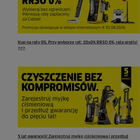
Kup na raty 0%. Przy wyborze rat: 20x0% RRSO 0%, rata gratis!
>>>
5 lat gwarancji! Zarejestruj myjkę ciśnieniową i przedłuż