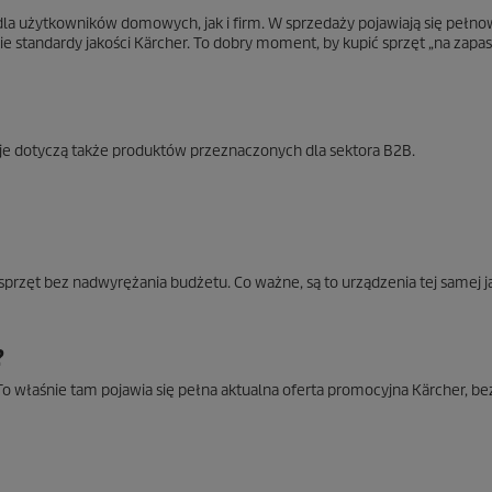
 dla użytkowników domowych, jak i firm. W sprzedaży pojawiają się pełn
e standardy jakości Kärcher. To dobry moment, by kupić sprzęt „na zapas
je dotyczą także produktów przeznaczonych dla sektora B2B.
rzęt bez nadwyrężania budżetu. Co ważne, są to urządzenia tej samej ja
?
 To właśnie tam pojawia się pełna aktualna oferta promocyjna Kärcher, be