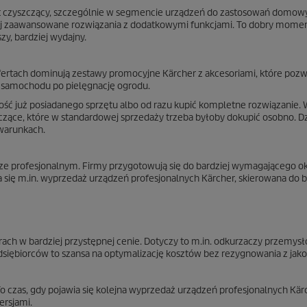
zęt czyszczący, szczególnie w segmencie urządzeń do zastosowań domow
ej zaawansowane rozwiązania z dodatkowymi funkcjami. To dobry momen
y, bardziej wydajny.
fertach dominują zestawy promocyjne Kärcher z akcesoriami, które pozw
 samochodu po pielęgnację ogrodu.
ość już posiadanego sprzętu albo od razu kupić kompletne rozwiązanie.
szczące, które w standardowej sprzedaży trzeba byłoby dokupić osobno. D
 warunkach.
rze profesjonalnym. Firmy przygotowują się do bardziej wymagającego ok
 się m.in. wyprzedaż urządzeń profesjonalnych Kärcher, skierowana do b
ch w bardziej przystępnej cenie. Dotyczy to m.in. odkurzaczy przemys
siębiorców to szansa na optymalizację kosztów bez rezygnowania z jakoś
zas, gdy pojawia się kolejna wyprzedaż urządzeń profesjonalnych Kärc
rsjami.