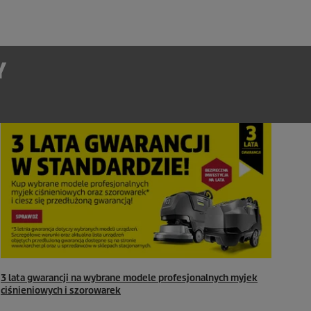
Y
3 lata gwarancji na wybrane modele profesjonalnych myjek
ciśnieniowych i szorowarek