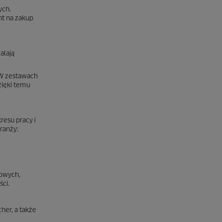
ych.
t na zakup
alają
 W zestawach
zięki temu
resu pracy i
ranży:
łowych,
ci.
her, a także