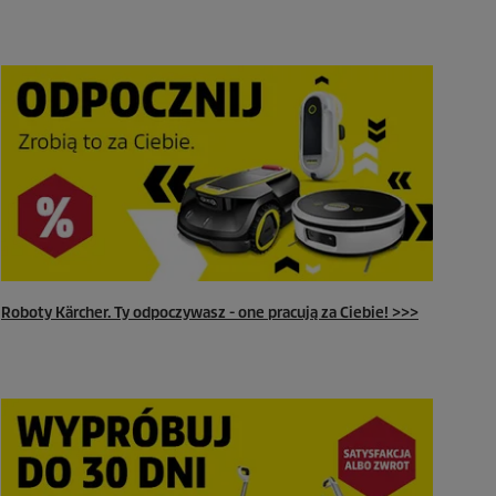
Roboty Kärcher. Ty odpoczywasz - one pracują za Ciebie! >>>