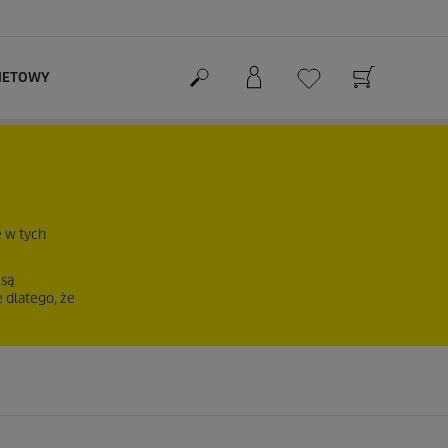
RNETOWY
e w tych
 są
 dlatego, że