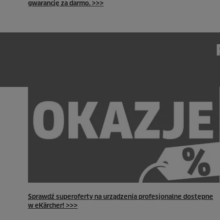
gwarancję za darmo. >>>
Sprawdź superoferty na urządzenia profesjonalne dostępne
w eKärcher! >>>