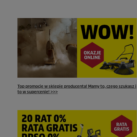
Top promocje w sklepie producenta! Mamy to, czego szukasz i
to w supercenie! >>>