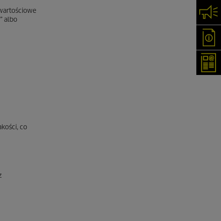
owartościowe
Skon
” albo
Oka
New
kości, co
z