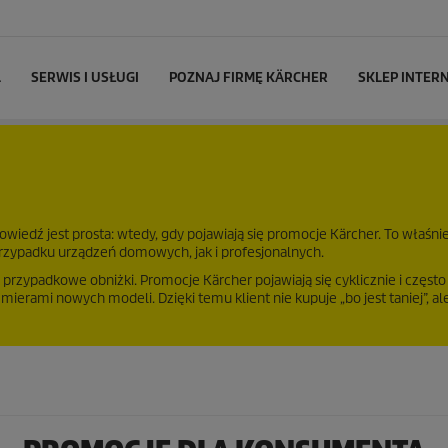
L
SERWIS I USŁUGI
POZNAJ FIRMĘ KÄRCHER
SKLEP INTE
odpowiedź jest prosta: wtedy, gdy pojawiają się promocje Kärcher. To właśni
zypadku urządzeń domowych, jak i profesjonalnych.
 przypadkowe obniżki. Promocje Kärcher pojawiają się cyklicznie i często
rami nowych modeli. Dzięki temu klient nie kupuje „bo jest taniej”, ale