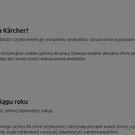
a Kärcher?
. Bardzo często obejmuje ona pakiety produktów, rozszerzenia wyposażen
, otrzymujesz zestaw gotowy do pracy. Dlatego właśnie aktualna oferta 
a lata, bez konieczności dokupowania dodatków.
ciągu roku
z, łatwiej zaplanujesz zakup.
wnego użytku. Po zimie użytkownicy zaczynają porządki wokół domu, cz
tedy myjki ciśnieniowe cieszą się największym zainteresowaniem.