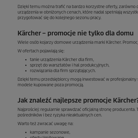
Dzięki temu można trafić na bardzo korzystne oferty, zarówno
urządzenia w obniżonych cenach, które nadal spełniają wszystki
przygotować się do kolejnego sezonu pracy.
Kärcher – promocje nie tylko dla domu
Wiele osób kojarzy domowe urządzenia marki Kärcher. Promoc
W ofertach pojawiają się:
tanie urządzenia Kärcher dla firm,
sprzęt do warsztatów i hal produkcyjnych,
rozwiązania dla firm sprzątających.
Dzięki temu przedsiębiorcy mogą inwestować w profesjonalny sp
modele kupowane poza promocją.
Jak znaleźć najlepsze promocje Kärcher
Najprościej: regularnie sprawdzać oficjalną stronę producenta.
pośredników i bez ryzyka nieaktualnych cen.
Warto też zwracać uwagę na:
kampanie sezonowe,
oferty limitowane,