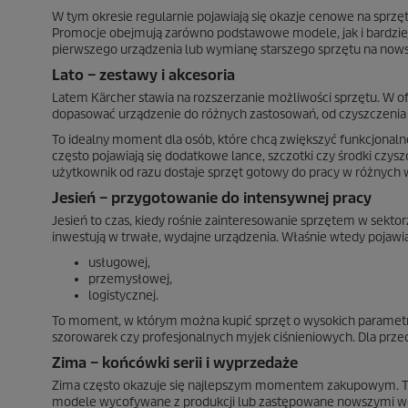
W tym okresie regularnie pojawiają się okazje cenowe na spr
Promocje obejmują zarówno podstawowe modele, jak i bardzi
pierwszego urządzenia lub wymianę starszego sprzętu na nowsz
Lato – zestawy i akcesoria
Latem Kärcher stawia na rozszerzanie możliwości sprzętu. W o
dopasować urządzenie do różnych zastosowań, od czyszczenia
To idealny moment dla osób, które chcą zwiększyć funkcjonaln
często pojawiają się dodatkowe lance, szczotki czy środki czy
użytkownik od razu dostaje sprzęt gotowy do pracy w różnych
Jesień – przygotowanie do intensywnej pracy
Jesień to czas, kiedy rośnie zainteresowanie sprzętem w sekto
inwestują w trwałe, wydajne urządzenia. Właśnie wtedy pojawia
usługowej,
przemysłowej,
logistycznej.
To moment, w którym można kupić sprzęt o wysokich parametra
szorowarek czy profesjonalnych myjek ciśnieniowych. Dla przed
Zima – końcówki serii i wyprzedaże
Zima często okazuje się najlepszym momentem zakupowym. To c
modele wycofywane z produkcji lub zastępowane nowszymi we