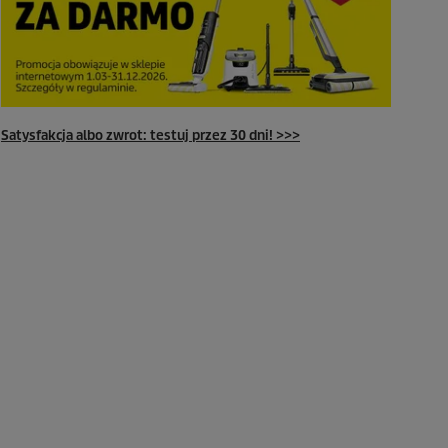
Satysfakcja albo zwrot: testuj przez 30 dni! >>>