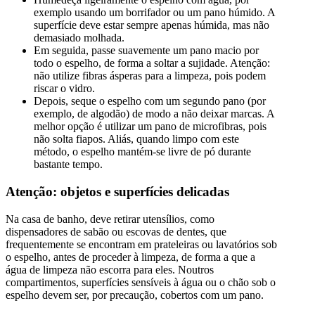
exemplo usando um borrifador ou um pano húmido. A
superfície deve estar sempre apenas húmida, mas não
demasiado molhada.
Em seguida, passe suavemente um pano macio por
todo o espelho, de forma a soltar a sujidade. Atenção:
não utilize fibras ásperas para a limpeza, pois podem
riscar o vidro.
Depois, seque o espelho com um segundo pano (por
exemplo, de algodão) de modo a não deixar marcas. A
melhor opção é utilizar um pano de microfibras, pois
não solta fiapos. Aliás, quando limpo com este
método, o espelho mantém-se livre de pó durante
bastante tempo.
Atenção: objetos e superfícies delicadas
Na casa de banho, deve retirar utensílios, como
dispensadores de sabão ou escovas de dentes, que
frequentemente se encontram em prateleiras ou lavatórios sob
o espelho, antes de proceder à limpeza, de forma a que a
água de limpeza não escorra para eles. Noutros
compartimentos, superfícies sensíveis à água ou o chão sob o
espelho devem ser, por precaução, cobertos com um pano.