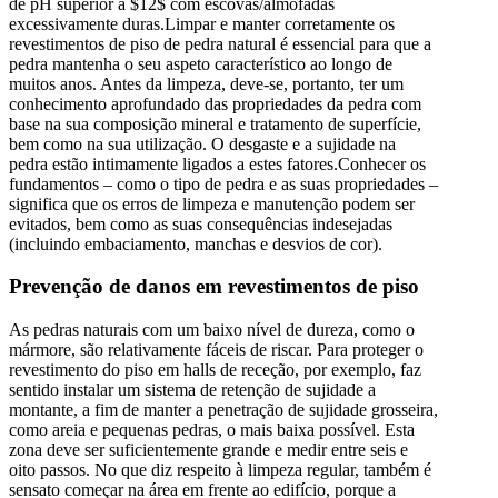
de pH superior a $12$ com escovas/almofadas
excessivamente duras.Limpar e manter corretamente os
revestimentos de piso de pedra natural é essencial para que a
pedra mantenha o seu aspeto característico ao longo de
muitos anos. Antes da limpeza, deve-se, portanto, ter um
conhecimento aprofundado das propriedades da pedra com
base na sua composição mineral e tratamento de superfície,
bem como na sua utilização. O desgaste e a sujidade na
pedra estão intimamente ligados a estes fatores.Conhecer os
fundamentos – como o tipo de pedra e as suas propriedades –
significa que os erros de limpeza e manutenção podem ser
evitados, bem como as suas consequências indesejadas
(incluindo embaciamento, manchas e desvios de cor).
Prevenção de danos em revestimentos de piso
As pedras naturais com um baixo nível de dureza, como o
mármore, são relativamente fáceis de riscar. Para proteger o
revestimento do piso em halls de receção, por exemplo, faz
sentido instalar um sistema de retenção de sujidade a
montante, a fim de manter a penetração de sujidade grosseira,
como areia e pequenas pedras, o mais baixa possível. Esta
zona deve ser suficientemente grande e medir entre seis e
oito passos. No que diz respeito à limpeza regular, também é
sensato começar na área em frente ao edifício, porque a