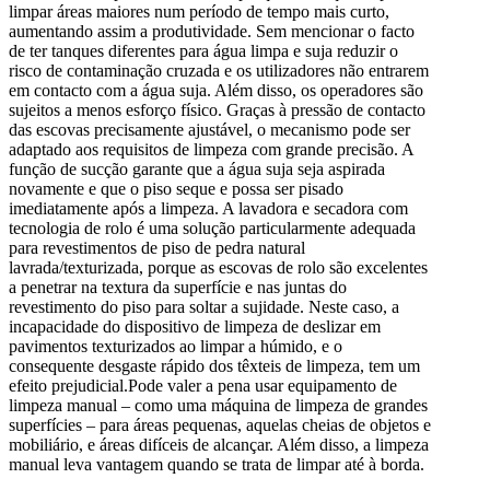
limpar áreas maiores num período de tempo mais curto,
aumentando assim a produtividade. Sem mencionar o facto
de ter tanques diferentes para água limpa e suja reduzir o
risco de contaminação cruzada e os utilizadores não entrarem
em contacto com a água suja. Além disso, os operadores são
sujeitos a menos esforço físico. Graças à pressão de contacto
das escovas precisamente ajustável, o mecanismo pode ser
adaptado aos requisitos de limpeza com grande precisão. A
função de sucção garante que a água suja seja aspirada
novamente e que o piso seque e possa ser pisado
imediatamente após a limpeza. A lavadora e secadora com
tecnologia de rolo é uma solução particularmente adequada
para revestimentos de piso de pedra natural
lavrada/texturizada, porque as escovas de rolo são excelentes
a penetrar na textura da superfície e nas juntas do
revestimento do piso para soltar a sujidade. Neste caso, a
incapacidade do dispositivo de limpeza de deslizar em
pavimentos texturizados ao limpar a húmido, e o
consequente desgaste rápido dos têxteis de limpeza, tem um
efeito prejudicial.Pode valer a pena usar equipamento de
limpeza manual – como uma máquina de limpeza de grandes
superfícies – para áreas pequenas, aquelas cheias de objetos e
mobiliário, e áreas difíceis de alcançar. Além disso, a limpeza
manual leva vantagem quando se trata de limpar até à borda.