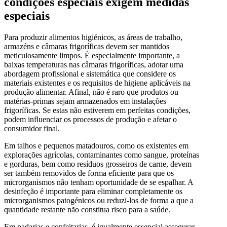
condições especiais exigem medidas
especiais
Para produzir alimentos higiénicos, as áreas de trabalho,
armazéns e câmaras frigoríficas devem ser mantidos
meticulosamente limpos. É especialmente importante, a
baixas temperaturas nas câmaras frigoríficas, adotar uma
abordagem profissional e sistemática que considere os
materiais existentes e os requisitos de higiene aplicáveis na
produção alimentar. Afinal, não é raro que produtos ou
matérias-primas sejam armazenados em instalações
frigoríficas. Se estas não estiverem em perfeitas condições,
podem influenciar os processos de produção e afetar o
consumidor final.
Em talhos e pequenos matadouros, como os existentes em
explorações agrícolas, contaminantes como sangue, proteínas
e gorduras, bem como resíduos grosseiros de carne, devem
ser também removidos de forma eficiente para que os
microrganismos não tenham oportunidade de se espalhar. A
desinfeção é importante para eliminar completamente os
microrganismos patogénicos ou reduzi-los de forma a que a
quantidade restante não constitua risco para a saúde.
Em padarias e confeitarias, é igualmente essencial assegurar