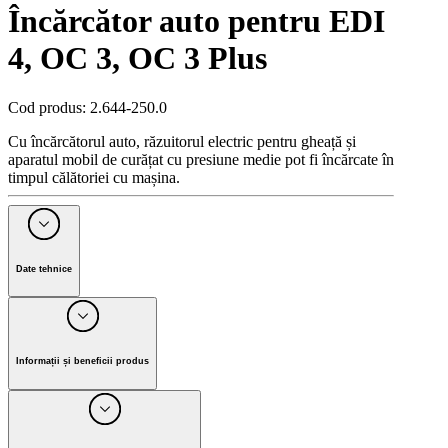
Încărcător auto pentru EDI
4, OC 3, OC 3 Plus
Cod produs
:
2.644-250.0
Cu încărcătorul auto, răzuitorul electric pentru gheață și
aparatul mobil de curățat cu presiune medie pot fi încărcate în
timpul călătoriei cu mașina.
Date tehnice
Culoarea
Negru
Greutate fără accesorii
(
kg
)
0.1
Greutate cu ambalaj
(
kg
)
0.1
Informații și beneficii produs
Dimensiuni (L x l x î)
(
mm
)
100 x 24 x 24
Încărcătorul auto de la Kärcher potrivit pentru răzuitorul
electric de gheață și aparatul de curățat cu presiune medie în
aer liber, folosind bricheta de 12 volți din mașină. În acest fel,