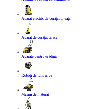
Aparat electric de curățat gheața
Aparat de curățat terase
Aparate pentru grădină
Roboți de tuns iarba
Mașini de măturat