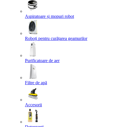
Aspiratoare și mopuri robot
Roboți pentru curățarea geamurilor
Purificatoare de aer
Filtre de apă
Accesorii
Detergenți