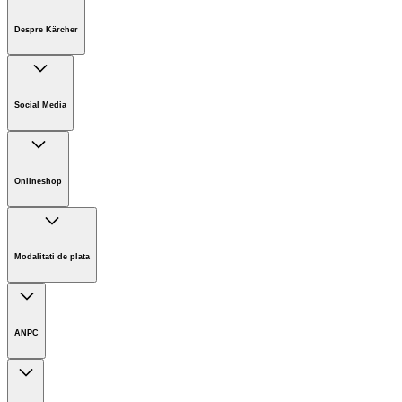
Despre Kärcher
Companie
Cariere
Social Media
Sustenabilitate
Noutati
Onlineshop
Informații magazin online
Termeni și condiții generale
Modalitati de plata
Retur
ANPC