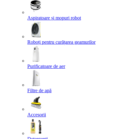
Aspiratoare și mopuri robot
Roboți pentru curățarea geamurilor
Purificatoare de aer
Filtre de apă
Accesorii
Detergenți