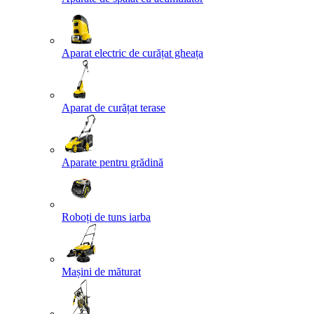
Aparat electric de curățat gheața
Aparat de curățat terase
Aparate pentru grădină
Roboți de tuns iarba
Mașini de măturat