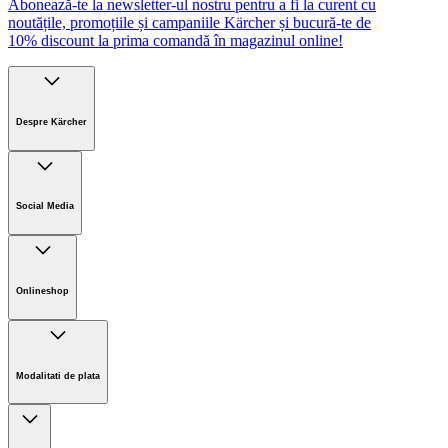
Abonează-te la newsletter-ul nostru pentru a fi la curent cu
Informații produs
noutățile, promoțiile și campaniile Kärcher și bucură-te de
10% discount la prima comandă în magazinul online!
Despre Kärcher
Companie
Cariere
Social Media
Sustenabilitate
Noutati
Onlineshop
Informații magazin online
Termeni și condiții generale
Modalitati de plata
Retur
Descarcă PDF