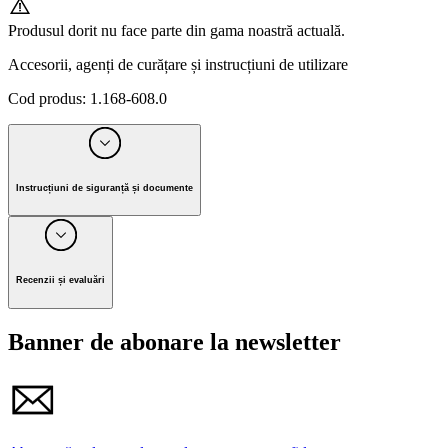
Produsul dorit nu face parte din gama noastră actuală.
Accesorii, agenți de curățare și instrucțiuni de utilizare
Cod produs
:
1.168-608.0
Instrucțiuni de siguranță și documente
Producător Alfred Kärcher SE & Co. KG
Alfred-Kärcher-Strasse 28-40, 71364 Winnenden, Germany
Recenzii și evaluări
Tel. +49 7195 / 14-0 I Fax +49 7195 / 14-2212
Banner de abonare la newsletter
E-mail: info@karcher.com
Vă rugăm să respectați avertismentele și instrucțiunile de
siguranță din manualul de utilizare.