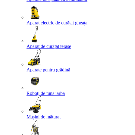
Aparat electric de curățat gheața
Aparat de curățat terase
Aparate pentru grădină
Roboți de tuns iarba
Mașini de măturat