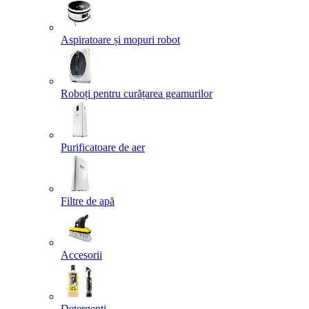
Aspiratoare și mopuri robot
Roboți pentru curățarea geamurilor
Purificatoare de aer
Filtre de apă
Accesorii
Detergenți