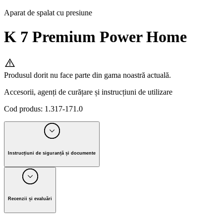
Aparat de spalat cu presiune
K 7 Premium Power Home
Produsul dorit nu face parte din gama noastră actuală.
Accesorii, agenți de curățare și instrucțiuni de utilizare
Cod produs
:
1.317-171.0
Instrucțiuni de siguranță și documente
Producător Alfred Kärcher SE & Co. KG
Alfred-Kärcher-Strasse 28-40, 71364 Winnenden, Germany
Recenzii și evaluări
Tel. +49 7195 / 14-0 I Fax +49 7195 / 14-2212