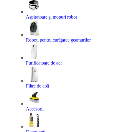
Aspiratoare și mopuri robot
Roboți pentru curățarea geamurilor
Purificatoare de aer
Filtre de apă
Accesorii
Detergenți