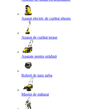
Aparat electric de curățat gheața
Aparat de curățat terase
Aparate pentru grădină
Roboți de tuns iarba
Mașini de măturat