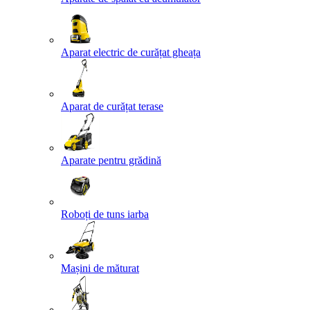
Aparat electric de curățat gheața
Aparat de curățat terase
Aparate pentru grădină
Roboți de tuns iarba
Mașini de măturat