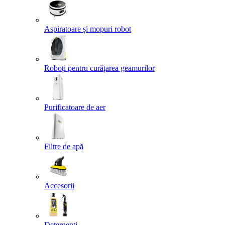
Aspiratoare și mopuri robot
Roboți pentru curățarea geamurilor
Purificatoare de aer
Filtre de apă
Accesorii
Detergenți