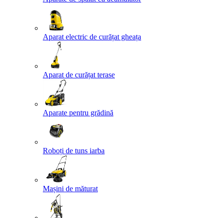
Aparat electric de curățat gheața
Aparat de curățat terase
Aparate pentru grădină
Roboți de tuns iarba
Mașini de măturat