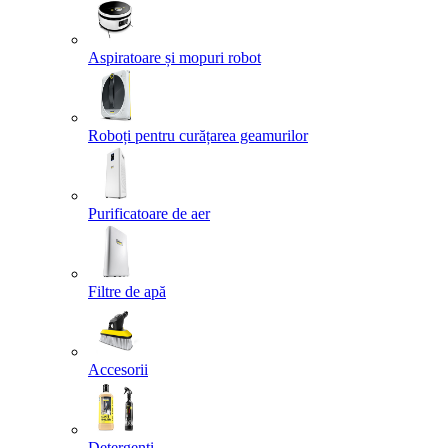
Aspiratoare și mopuri robot
Roboți pentru curățarea geamurilor
Purificatoare de aer
Filtre de apă
Accesorii
Detergenți