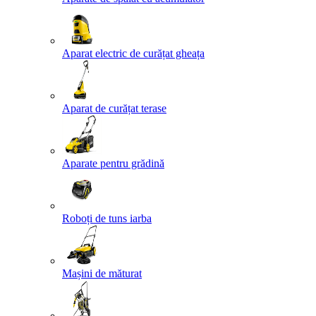
Aparat electric de curățat gheața
Aparat de curățat terase
Aparate pentru grădină
Roboți de tuns iarba
Mașini de măturat