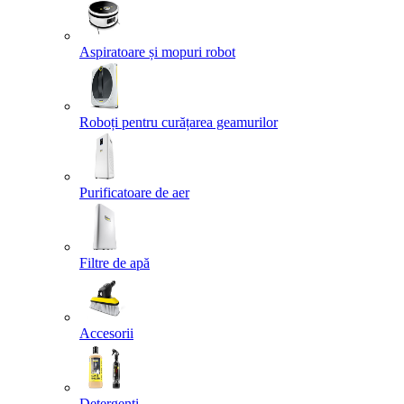
Aspiratoare și mopuri robot
Roboți pentru curățarea geamurilor
Purificatoare de aer
Filtre de apă
Accesorii
Detergenți