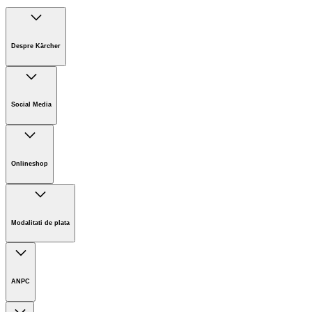
Despre Kärcher
Companie
Cariere
Social Media
Sustenabilitate
Noutati
Onlineshop
Informații magazin online
Termeni și condiții generale
Modalitati de plata
Retur
ANPC