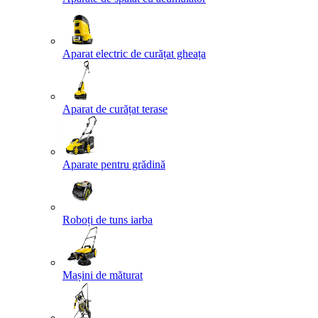
Aparat electric de curățat gheața
Aparat de curățat terase
Aparate pentru grădină
Roboți de tuns iarba
Mașini de măturat