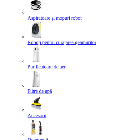
Aspiratoare și mopuri robot
Roboți pentru curățarea geamurilor
Purificatoare de aer
Filtre de apă
Accesorii
Detergenți