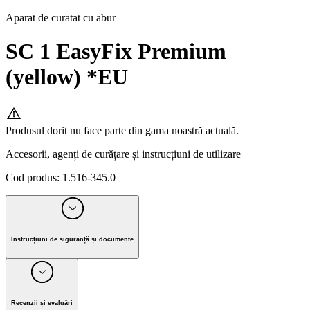
Aparat de curatat cu abur
SC 1 EasyFix Premium
(yellow) *EU
Produsul dorit nu face parte din gama noastră actuală.
Accesorii, agenți de curățare și instrucțiuni de utilizare
Cod produs
:
1.516-345.0
Instrucțiuni de siguranță și documente
Producător Alfred Kärcher SE & Co. KG
Alfred-Kärcher-Strasse 28-40, 71364 Winnenden, Germany
Recenzii și evaluări