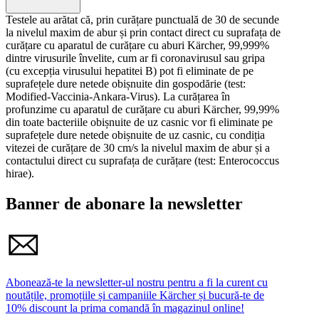
Tel. +49 7195 / 14-0 I Fax +49 7195 / 14-2212
Testele au arătat că, prin curățare punctuală de 30 de secunde
la nivelul maxim de abur și prin contact direct cu suprafața de
E-mail: info@karcher.com
curățare cu aparatul de curățare cu aburi Kärcher, 99,999%
dintre virusurile învelite, cum ar fi coronavirusul sau gripa
Vă rugăm să respectați avertismentele și instrucțiunile de
(cu excepția virusului hepatitei B) pot fi eliminate de pe
siguranță din manualul de utilizare.
suprafețele dure netede obișnuite din gospodărie (test:
Modified-Vaccinia-Ankara-Virus). La curățarea în
profunzime cu aparatul de curățare cu aburi Kärcher, 99,99%
din toate bacteriile obișnuite de uz casnic vor fi eliminate pe
suprafețele dure netede obișnuite de uz casnic, cu condiția
vitezei de curățare de 30 cm/s la nivelul maxim de abur și a
contactului direct cu suprafața de curățare (test: Enterococcus
hirae).
Banner de abonare la newsletter
Abonează-te la newsletter-ul nostru pentru a fi la curent cu
noutățile, promoțiile și campaniile Kärcher și bucură-te de
10% discount la prima comandă în magazinul online!