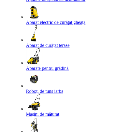
Aparat electric de curățat gheața
Aparat de curățat terase
Aparate pentru grădină
Roboți de tuns iarba
Mașini de măturat