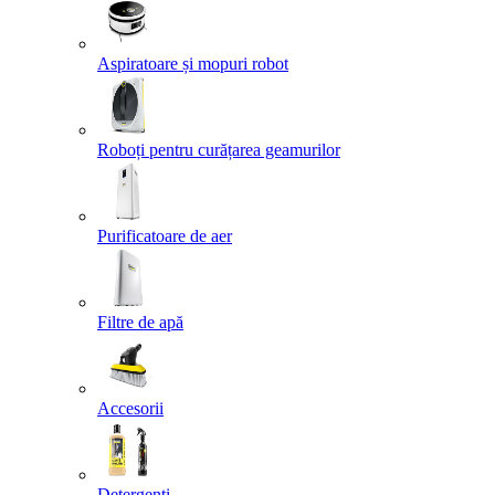
Aspiratoare și mopuri robot
Roboți pentru curățarea geamurilor
Purificatoare de aer
Filtre de apă
Accesorii
Detergenți