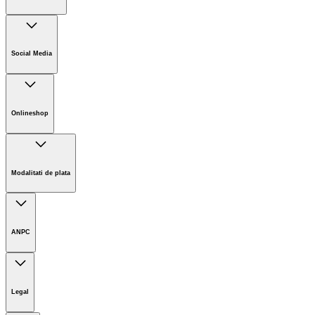
Companie
Cariere
Social Media
Sustenabilitate
Noutati
Onlineshop
Informații magazin online
Termeni și condiții generale
Modalitati de plata
Retur
ANPC
Legal