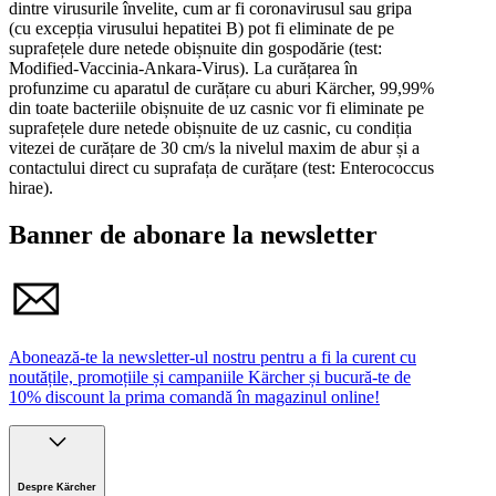
dintre virusurile învelite, cum ar fi coronavirusul sau gripa
Vă rugăm să respectați avertismentele și instrucțiunile de
(cu excepția virusului hepatitei B) pot fi eliminate de pe
siguranță din manualul de utilizare.
suprafețele dure netede obișnuite din gospodărie (test:
Modified-Vaccinia-Ankara-Virus). La curățarea în
profunzime cu aparatul de curățare cu aburi Kärcher, 99,99%
din toate bacteriile obișnuite de uz casnic vor fi eliminate pe
suprafețele dure netede obișnuite de uz casnic, cu condiția
vitezei de curățare de 30 cm/s la nivelul maxim de abur și a
contactului direct cu suprafața de curățare (test: Enterococcus
hirae).
Banner de abonare la newsletter
Abonează-te la newsletter-ul nostru pentru a fi la curent cu
noutățile, promoțiile și campaniile Kärcher și bucură-te de
10% discount la prima comandă în magazinul online!
Despre Kärcher