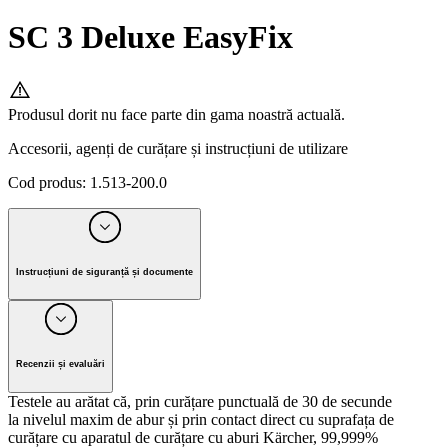
SC 3 Deluxe EasyFix
Produsul dorit nu face parte din gama noastră actuală.
Accesorii, agenți de curățare și instrucțiuni de utilizare
Cod produs
:
1.513-200.0
Instrucțiuni de siguranță și documente
Producător Alfred Kärcher SE & Co. KG
Alfred-Kärcher-Strasse 28-40, 71364 Winnenden, Germany
Recenzii și evaluări
Tel. +49 7195 / 14-0 I Fax +49 7195 / 14-2212
Testele au arătat că, prin curățare punctuală de 30 de secunde
la nivelul maxim de abur și prin contact direct cu suprafața de
E-mail: info@karcher.com
curățare cu aparatul de curățare cu aburi Kärcher, 99,999%