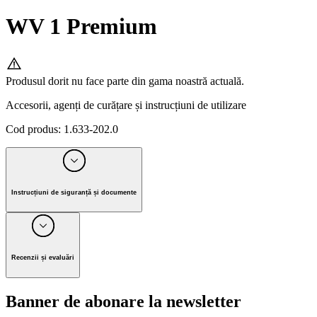
WV 1 Premium
Produsul dorit nu face parte din gama noastră actuală.
Accesorii, agenți de curățare și instrucțiuni de utilizare
Cod produs
:
1.633-202.0
Instrucțiuni de siguranță și documente
Producător Alfred Kärcher SE & Co. KG
Alfred-Kärcher-Strasse 28-40, 71364 Winnenden, Germany
Recenzii și evaluări
Tel. +49 7195 / 14-0 I Fax +49 7195 / 14-2212
Banner de abonare la newsletter
E-mail: info@karcher.com