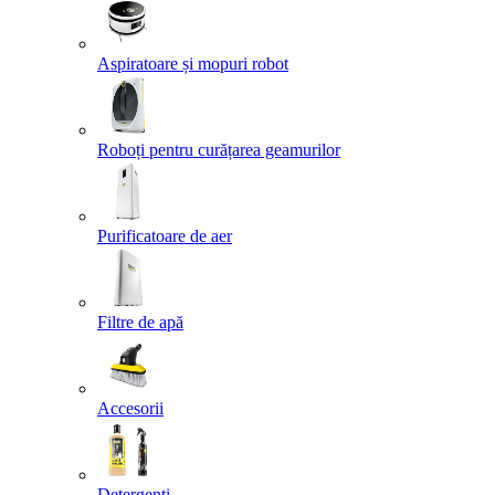
Aspiratoare și mopuri robot
Roboți pentru curățarea geamurilor
Purificatoare de aer
Filtre de apă
Accesorii
Detergenți