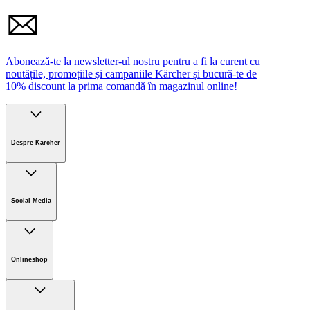
Vă rugăm să respectați avertismentele și instrucțiunile de
siguranță din manualul de utilizare.
Abonează-te la newsletter-ul nostru pentru a fi la curent cu
noutățile, promoțiile și campaniile Kärcher și bucură-te de
10% discount la prima comandă în magazinul online!
Despre Kärcher
Companie
Cariere
Social Media
Sustenabilitate
Noutati
Onlineshop
Informații magazin online
Termeni și condiții generale