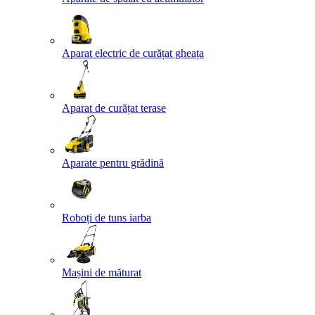
Aparat electric de curățat gheața
Aparat de curățat terase
Aparate pentru grădină
Roboți de tuns iarba
Mașini de măturat