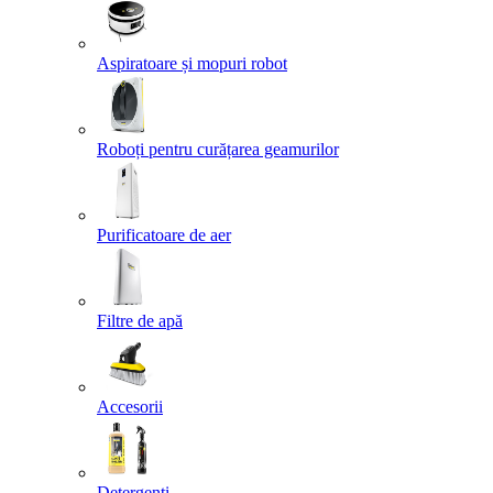
Aspiratoare și mopuri robot
Roboți pentru curățarea geamurilor
Purificatoare de aer
Filtre de apă
Accesorii
Detergenți