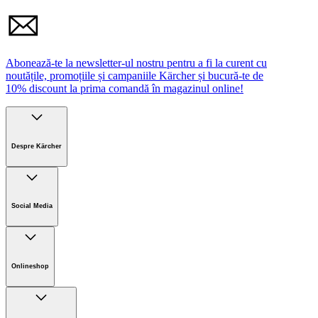
Vă rugăm să respectați avertismentele și instrucțiunile de
siguranță din manualul de utilizare.
Abonează-te la newsletter-ul nostru pentru a fi la curent cu
noutățile, promoțiile și campaniile Kärcher și bucură-te de
10% discount la prima comandă în magazinul online!
Despre Kärcher
Companie
Cariere
Social Media
Sustenabilitate
Noutati
Onlineshop
Informații magazin online
Termeni și condiții generale