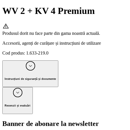
WV 2 + KV 4 Premium
Produsul dorit nu face parte din gama noastră actuală.
Accesorii, agenți de curățare și instrucțiuni de utilizare
Cod produs
:
1.633-219.0
Instrucțiuni de siguranță și documente
Producător Alfred Kärcher SE & Co. KG
Alfred-Kärcher-Strasse 28-40, 71364 Winnenden, Germany
Recenzii și evaluări
Tel. +49 7195 / 14-0 I Fax +49 7195 / 14-2212
Banner de abonare la newsletter
E-mail: info@karcher.com