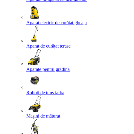
Aparat electric de curățat gheața
Aparat de curățat terase
Aparate pentru grădină
Roboți de tuns iarba
Mașini de măturat