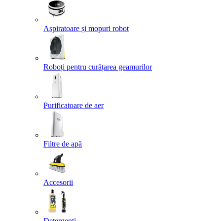
Aspiratoare și mopuri robot
Roboți pentru curățarea geamurilor
Purificatoare de aer
Filtre de apă
Accesorii
Detergenți