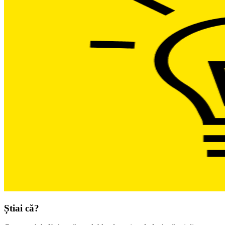
Știai că?