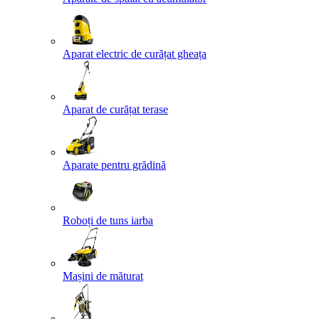
Aparat electric de curățat gheața
Aparat de curățat terase
Aparate pentru grădină
Roboți de tuns iarba
Mașini de măturat