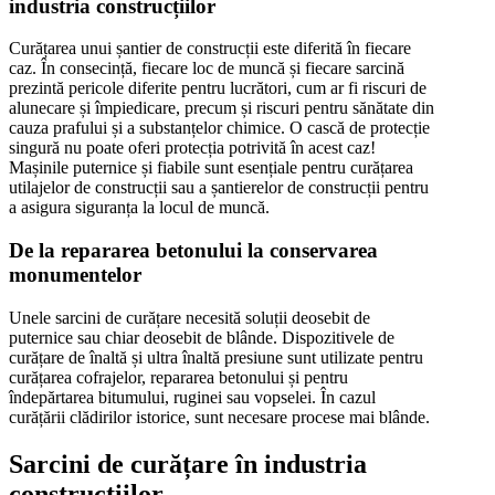
industria construcțiilor
Curățarea unui șantier de construcții este diferită în fiecare
caz. În consecință, fiecare loc de muncă și fiecare sarcină
prezintă pericole diferite pentru lucrători, cum ar fi riscuri de
alunecare și împiedicare, precum și riscuri pentru sănătate din
cauza prafului și a substanțelor chimice. O cască de protecție
singură nu poate oferi protecția potrivită în acest caz!
Mașinile puternice și fiabile sunt esențiale pentru curățarea
utilajelor de construcții sau a șantierelor de construcții pentru
a asigura siguranța la locul de muncă.
De la repararea betonului la conservarea
monumentelor
Unele sarcini de curățare necesită soluții deosebit de
puternice sau chiar deosebit de blânde. Dispozitivele de
curățare de înaltă și ultra înaltă presiune sunt utilizate pentru
curățarea cofrajelor, repararea betonului și pentru
îndepărtarea bitumului, ruginei sau vopselei. În cazul
curățării clădirilor istorice, sunt necesare procese mai blânde.
Sarcini de curățare în industria
construcțiilor