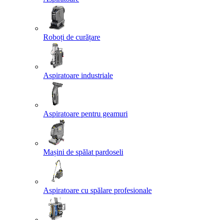
Roboți de curățare
Aspiratoare industriale
Aspiratoare pentru geamuri
Mașini de spălat pardoseli
Aspiratoare cu spălare profesionale