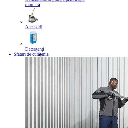
murdară
Accesorii
Detergenți
Sfaturi de curățenie