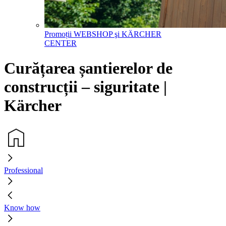
Promoții WEBSHOP şi KÄRCHER
CENTER
Curățarea șantierelor de
construcții – siguritate |
Kärcher
Professional
Know how