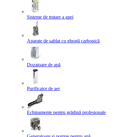
Sisteme de tratare a apei
Aparate de sablat cu gheață carbonică
Dozatoare de apă
Purificator de aer
Echipamente pentru grădină profesionale
Generatoare și pompe pentru apă