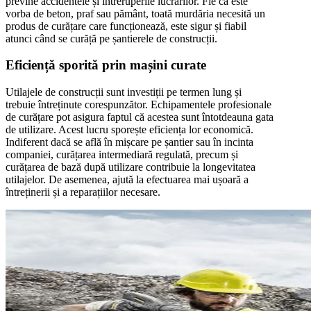
previne accidentele și întreruperile lucrărilor. Fie că este
vorba de beton, praf sau pământ, toată murdăria necesită un
produs de curățare care funcționează, este sigur și fiabil
atunci când se curăță pe șantierele de construcții.
Eficiență sporită prin mașini curate
Utilajele de construcții sunt investiții pe termen lung și
trebuie întreținute corespunzător. Echipamentele profesionale
de curățare pot asigura faptul că acestea sunt întotdeauna gata
de utilizare. Acest lucru sporește eficiența lor economică.
Indiferent dacă se află în mișcare pe șantier sau în incinta
companiei, curățarea intermediară regulată, precum și
curățarea de bază după utilizare contribuie la longevitatea
utilajelor. De asemenea, ajută la efectuarea mai ușoară a
întreținerii și a reparațiilor necesare.