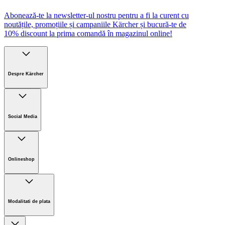
Abonează-te la newsletter-ul nostru pentru a fi la curent cu
noutățile, promoțiile și campaniile Kärcher și bucură-te de
10% discount la prima comandă în magazinul online!
Despre Kärcher
Companie
Cariere
Social Media
Sustenabilitate
Noutati
Onlineshop
Informații magazin online
Termeni și condiții generale
Modalitati de plata
Retur