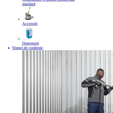
murdară
Accesorii
Detergenți
Sfaturi de curățenie