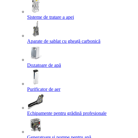
Sisteme de tratare a apei
Aparate de sablat cu gheață carbonică
Dozatoare de apă
Purificator de aer
Echipamente pentru grădină profesionale
Generatoare și pompe pentru apă