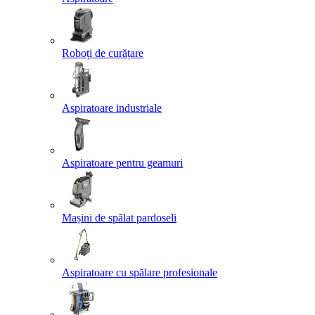
Roboți de curățare
Aspiratoare industriale
Aspiratoare pentru geamuri
Mașini de spălat pardoseli
Aspiratoare cu spălare profesionale