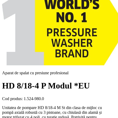
Aparat de spalat cu presiune profesional
HD 8/18-4 P Modul *EU
Cod produs
:
1.524-980.0
Unitatea de pompare HD 8/18-4 M St din clasa de mijloc cu
pompă axială robustă cu 3 pistoane, cu chiulasă din alamă și
motor trifazat cu 4 poli, cu turație redusă. Potrivită pentru