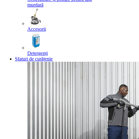
murdară
Accesorii
Detergenți
Sfaturi de curățenie