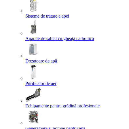
Sisteme de tratare a apei
Aparate de sablat cu gheață carbonică
Dozatoare de apă
Purificator de aer
Echipamente pentru grădină profesionale
Generatoare și pompe pentru apă