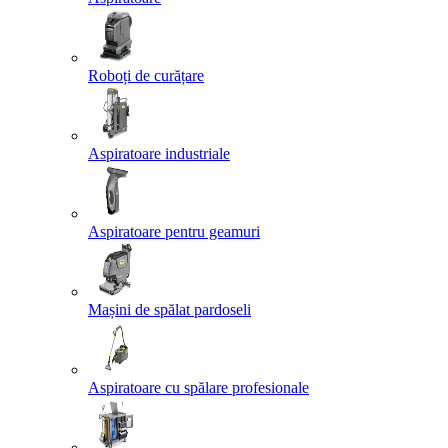
Roboți de curățare
Aspiratoare industriale
Aspiratoare pentru geamuri
Mașini de spălat pardoseli
Aspiratoare cu spălare profesionale