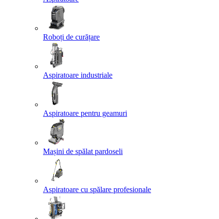
Roboți de curățare
Aspiratoare industriale
Aspiratoare pentru geamuri
Mașini de spălat pardoseli
Aspiratoare cu spălare profesionale