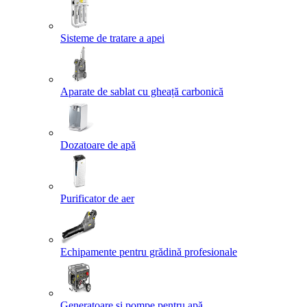
Sisteme de tratare a apei
Aparate de sablat cu gheață carbonică
Dozatoare de apă
Purificator de aer
Echipamente pentru grădină profesionale
Generatoare și pompe pentru apă