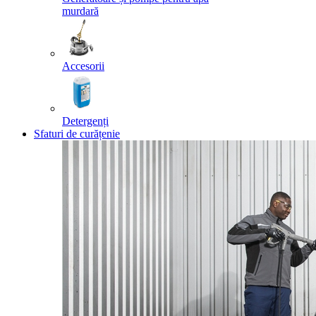
murdară
Accesorii
Detergenți
Sfaturi de curățenie