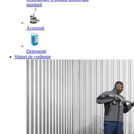
murdară
Accesorii
Detergenți
Sfaturi de curățenie