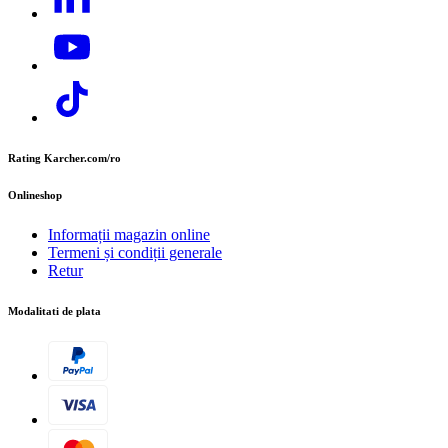
E-mail:
contact.office@cer.kaercher.com
cartuș permite o aspirare constantă fără un sac filtrant.
Descarcă PDF
Rating Karcher.com/ro
Onlineshop
Manual de utilizare
Informații magazin online
Termeni și condiții generale
Retur
Modalitati de plata