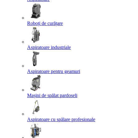
Roboți de curățare
Aspiratoare industriale
Aspiratoare pentru geamuri
Mașini de spălat pardoseli
Aspiratoare cu spălare profesionale