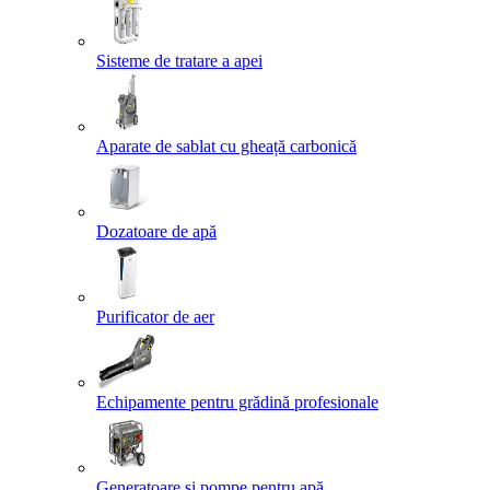
Sisteme de tratare a apei
Aparate de sablat cu gheață carbonică
Dozatoare de apă
Purificator de aer
Echipamente pentru grădină profesionale
Generatoare și pompe pentru apă