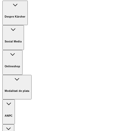
Despre Kärcher
Companie
Cariere
Social Media
Sustenabilitate
Noutati
Onlineshop
Informații magazin online
Termeni și condiții generale
Modalitati de plata
Retur
ANPC