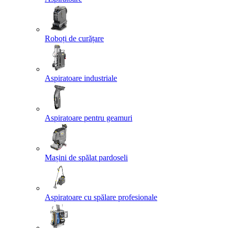
Roboți de curățare
Aspiratoare industriale
Aspiratoare pentru geamuri
Mașini de spălat pardoseli
Aspiratoare cu spălare profesionale