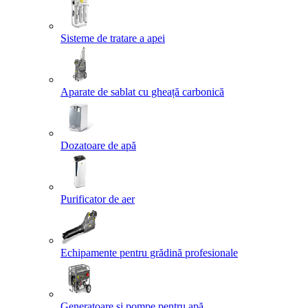
Sisteme de tratare a apei
Aparate de sablat cu gheață carbonică
Dozatoare de apă
Purificator de aer
Echipamente pentru grădină profesionale
Generatoare și pompe pentru apă