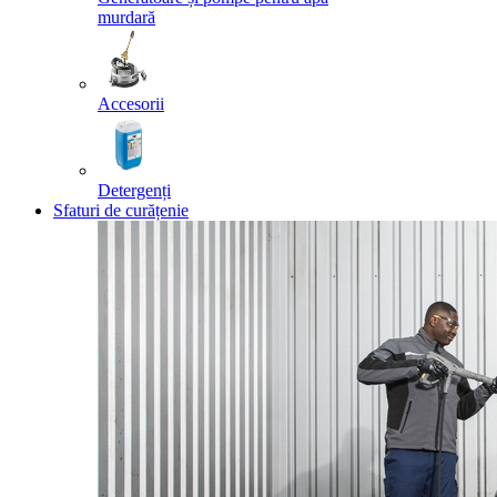
murdară
Accesorii
Detergenți
Sfaturi de curățenie