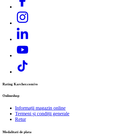
Unitate de producție a grupului Kärcher
Adresa: Str. Nordului 13-15, Curtea de Argeș
Telefon:
+40 374 832 500
E-mail:
contact.office@cer.kaercher.com
Rating Karcher.com/ro
Onlineshop
Informații magazin online
Termeni și condiții generale
Retur
Modalitati de plata