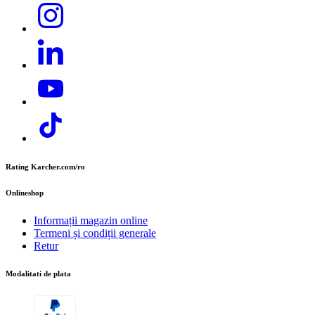
Adresa: Str. Nordului 13-15, Curtea de Argeș
Telefon:
+40 374 832 500
E-mail:
contact.office@cer.kaercher.com
Rating Karcher.com/ro
Onlineshop
Informații magazin online
Termeni și condiții generale
Retur
Modalitati de plata