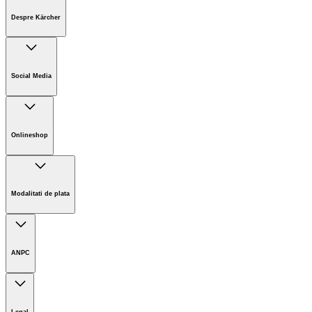
Despre Kärcher
Companie
Cariere
Social Media
Sustenabilitate
Noutati
Onlineshop
Informații magazin online
Termeni și condiții generale
Modalitati de plata
Retur
ANPC
Legal