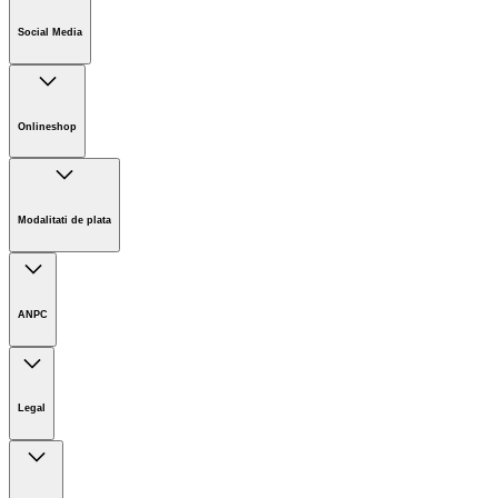
Cariere
Social Media
Sustenabilitate
Noutati
Onlineshop
Informații magazin online
Termeni și condiții generale
Modalitati de plata
Retur
ANPC
Legal
Imprint
Limitarea răspunderii