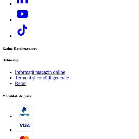
E-mail:
contact.office@cer.kaercher.com
Rating Karcher.com/ro
Onlineshop
Informații magazin online
Termeni și condiții generale
Retur
Modalitati de plata