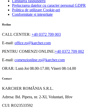
Limitarea răspunderii
Prelucrarea datelor cu caracter personal GDPR
Politica de utilizare Cookie-uri
Conformitate și integritate
Hotline
CALL CENTER
:
+40 0372 709 003
E-mail:
office.ro@karcher.com
PENTRU COMENZI ONLINE
:
+40 0372 709 002
E-mail:
comenzionline.ro@karcher.com
ORAR: Luni-Joi 08.00-17.00; Vineri 08-14.00
Contact
KARCHER ROMÂNIA S.R.L.
Adresa: Bd. Pipera, nr. 2-XI, Voluntari, Ilfov
CUI: RO23533592