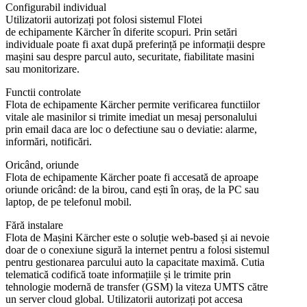
Configurabil individual
Utilizatorii autorizați pot folosi sistemul Flotei
de echipamente Kärcher în diferite scopuri. Prin setări
individuale poate fi axat după preferință pe informații despre
mașini sau despre parcul auto, securitate, fiabilitate masini
sau monitorizare.
Functii controlate
Flota de echipamente Kärcher permite verificarea functiilor
vitale ale masinilor si trimite imediat un mesaj personalului
prin email daca are loc o defectiune sau o deviatie: alarme,
informări, notificări.
Oricând, oriunde
Flota de echipamente Kärcher poate fi accesată de aproape
oriunde oricând: de la birou, cand ești în oraș, de la PC sau
laptop, de pe telefonul mobil.
Fără instalare
Flota de Mașini Kärcher este o soluție web-based și ai nevoie
doar de o conexiune sigură la internet pentru a folosi sistemul
pentru gestionarea parcului auto la capacitate maximă. Cutia
telematică codifică toate informațiile și le trimite prin
tehnologie modernă de transfer (GSM) la viteza UMTS către
un server cloud global. Utilizatorii autorizați pot accesa