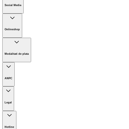
Cariere
Social Media
Sustenabilitate
Noutati
Onlineshop
Informații magazin online
Termeni și condiții generale
Modalitati de plata
Retur
ANPC
Legal
Imprint
Limitarea răspunderii
Hotline
Prelucrarea datelor cu caracter personal GDPR