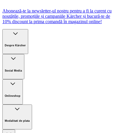
Abonează-te la newsletter-ul nostru pentru a fi la curent cu
noutățile, promoțiile și campaniile Kärcher și bucură-te de
10% discount la prima comandă în magazinul online!
Despre Kärcher
Companie
Cariere
Social Media
Sustenabilitate
Noutati
Onlineshop
Informații magazin online
Termeni și condiții generale
Modalitati de plata
Retur