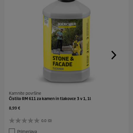
Kamnite površine
Čistilo RM 611 za kamen in tlakovce 3 v 1, 1l
C
8,99 €
u
r
0.0
(0)
0
r
.
e
Primerjava