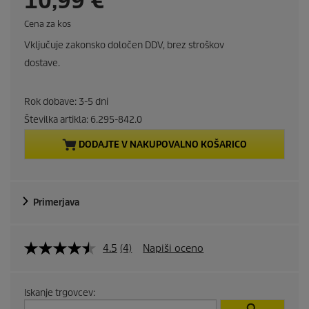
10,99 €
u
P
Cena za kos
r
Vključuje zakonsko določen DDV, brez stroškov
i
r
c
dostave.
e
r
p
e
Rok dobave: 3-5 dni
e
r
u
Številka artikla:
6.295-842.0
n
n
i
DODAJTE V NAKUPOVALNO KOŠARICO
t
t
p
Primerjava
r
o
4.5
(4)
Napiši oceno
d
Iskanje trgovcev: