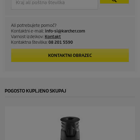
u
c
t
Ali potrebujete pomoč?
Kontaktni e-mail:
info-si@karcher.com
p
Varnost izdelkov:
Kontakt
Kontaktna številka:
08 201 5590
r
KONTAKTNI OBRAZEC
i
c
e
POGOSTO KUPLJENO SKUPAJ