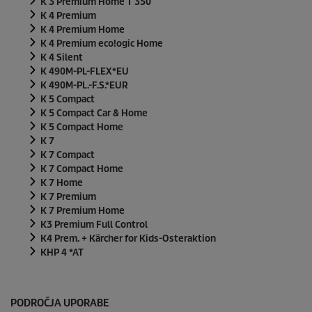
K 3 Premium Home T 350
K 4 Premium
K 4 Premium Home
K 4 Premium
eco!ogic
Home
K 4 Silent
K 490M-PL-FLEX*EU
K 490M-PL.-F.S.*EUR
K 5 Compact
K 5 Compact Car & Home
K 5 Compact Home
K 7
K 7 Compact
K 7 Compact Home
K 7 Home
K 7 Premium
K 7 Premium Home
K3 Premium Full Control
K4 Prem. + Kärcher for Kids-Osteraktion
KHP 4 *AT
PODROČJA UPORABE