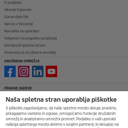
O podjetju
Iskanje trgovcev
Garancijski list
Servisi v Sloveniji
Navodila za uporabo
Odgovori na pogosta vprašanja
Zemljevid spletne strani
Smernice za družbena omrežja
DRUŽBENA OMREŽJA
PRAVNE ZADEVE
Imprint
Naša spletna stran uporablja piškotke
Avtorske pravice
S piškotki zagotavljamo, da naše spletno mesto deluje pravilno,
Zavrnitev odgovornosti
prilagajamo vsebino in oglase, omogočamo funkcije družabnih
Pravila nagradne igre
omrežij in analiziramo omrežni promet. Podatke o vaši uporabi
našega spletnega mesta delimo s svojimi partnerji, ki delujejo na
Politika zasebnosti