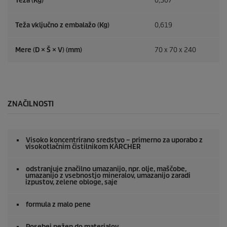
Teža (Kg)
0,507
Teža vključno z embalažo (Kg)
0,619
Mere (D × Š × V) (mm)
70 x 70 x 240
ZNAČILNOSTI
Visoko koncentrirano sredstvo – primerno za uporabo z
visokotlačnim čistilnikom KÄRCHER
odstranjuje značilno umazanijo, npr. olje, maščobe,
umazanijo z vsebnostjo mineralov, umazanijo zaradi
izpustov, zelene obloge, saje
formula z malo pene
Posebej nežen do materialov