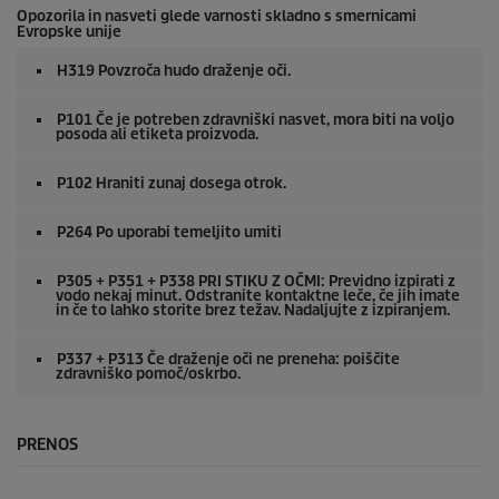
Opozorila in nasveti glede varnosti skladno s smernicami
Evropske unije
H319 Povzroča hudo draženje oči.
P101 Če je potreben zdravniški nasvet, mora biti na voljo
posoda ali etiketa proizvoda.
P102 Hraniti zunaj dosega otrok.
P264 Po uporabi temeljito umiti
P305 + P351 + P338 PRI STIKU Z OČMI: Previdno izpirati z
vodo nekaj minut. Odstranite kontaktne leče, če jih imate
in če to lahko storite brez težav. Nadaljujte z izpiranjem.
P337 + P313 Če draženje oči ne preneha: poiščite
zdravniško pomoč/oskrbo.
PRENOS