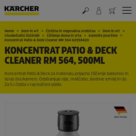
Nakupovalna košarica
Home
Dom in vrt
Čistilna in negovalna sredstva
Dom in vrt
Visokotlačni čistilniki
Čiščenje doma in vrta
Kamnite površine
Koncentrat Patio & Deck Cleaner RM 564 62958420
KONCENTRAT PATIO & DECK
CLEANER RM 564, 500ML
Koncentrat Patio & Deck za materialu prijazno čiščenje balkonov in
teras (les/kamen). Odstranjuje olje, maščobo, sledove emisij in rjo.
Za 5 l čistila v razredčeni obliki.