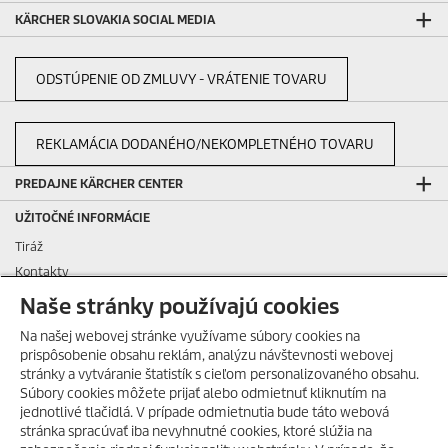
KÄRCHER SLOVAKIA SOCIAL MEDIA
ODSTÚPENIE OD ZMLUVY - VRÁTENIE TOVARU
REKLAMÁCIA DODANÉHO/NEKOMPLETNÉHO TOVARU
PREDAJNE KÄRCHER CENTER
UŽITOČNÉ INFORMÁCIE
Tiráž
Kontakty
Podávanie oznámení
Naše stránky používajú cookies
Otázky a odpovede
Na našej webovej stránke využívame súbory cookies na
Všeobecné podmienky nájmu
prispôsobenie obsahu reklám, analýzu návštevnosti webovej
Všeobecné podmienky dlhodobého nájmu
stránky a vytváranie štatistík s cieľom personalizovaného obsahu.
Súbory cookies môžete prijať alebo odmietnuť kliknutím na
Všeobecné obchodné podmienky
HORÚCE LETO S KÄRCHER
jednotlivé tlačidlá. V prípade odmietnutia bude táto webová
POKRAČUJE!
Všeobecné predajné, dodacie, montážne a záručné podmienky pre
stránka spracúvať iba nevyhnutné cookies, ktoré slúžia na
Získajte svoje obľúbené
obchodných a servisných partnerov