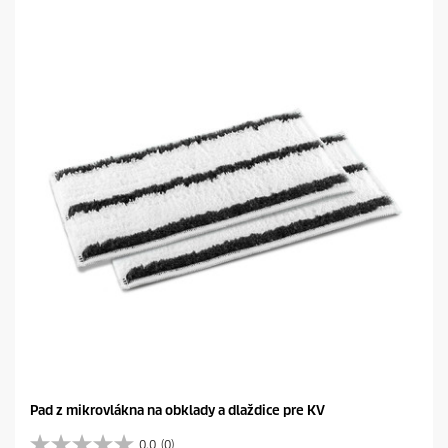
e
z
d
i
č
i
e
k
.
Pad z mikrovlákna na obklady a dlaždice pre KV
0.0
(0)