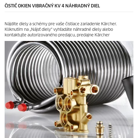
i
i
ČISTIČ OKIEN VIBRAČNÝ KV 4 NÁHRADNÝ DIEL
e
c
k
e
.
Nájdite diely a schémy pre vaše čistiace zariadenie Kärcher.
7
Kliknutím na „Nájsť diely“ vyhľadáte náhradné diely alebo
r
kontaktujte autorizovaného predajcu, predajne Kärcher
e
c
e
n
z
i
a