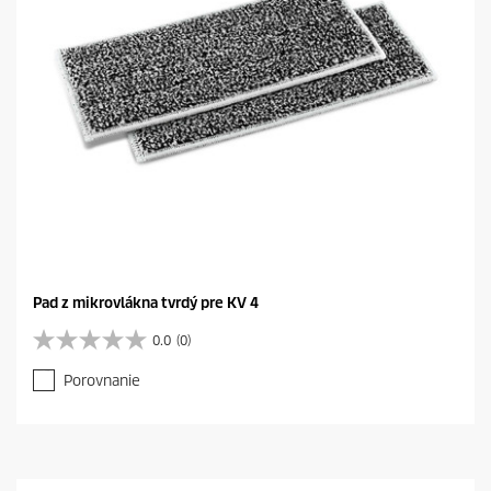
0
r
e
c
e
n
z
i
a
Pad z mikrovlákna tvrdý pre KV 4
0.0
(0)
0
.
Porovnanie
0
z
5
h
v
i