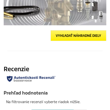
VYHĽADAŤ NÁHRADNÉ DIELY