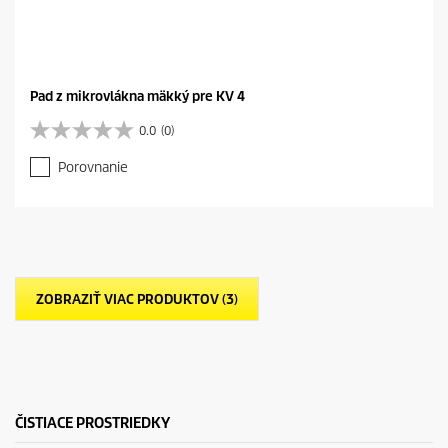
Pad z mikrovlákna mäkký pre KV 4
0.0
(0)
0
.
Porovnanie
0
z
5
h
v
i
e
ZOBRAZIŤ VIAC PRODUKTOV (3)
z
d
i
č
i
e
k
ČISTIACE PROSTRIEDKY
.