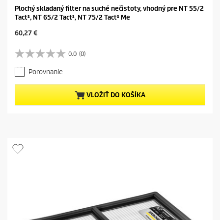
Plochý skladaný filter na suché nečistoty, vhodný pre NT 55/2
Tact², NT 65/2 Tact², NT 75/2 Tact² Me
C
60,27 €
u
r
0.0
(0)
0
r
.
e
Porovnanie
0
n
z
t
5
p
VLOŽIŤ DO KOŠÍKA
h
r
v
o
i
d
e
u
z
c
d
t
i
p
č
r
i
i
e
c
k
e
.