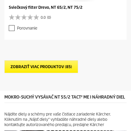
Sviečkový filter Drevo, NT 65/2, NT 75/2
0.0
(0)
0
.
Porovnanie
0
z
5
h
v
i
e
ZOBRAZIŤ VIAC PRODUKTOV (85)
z
d
i
č
i
e
MOKRO-SUCHÝ VYSÁVAČ NT 55/2 TACT² ME I NÁHRADNÝ DIEL
k
.
Nájdite diely a schémy pre vaše čistiace zariadenie Kärcher.
Kliknutím na „Nájsť diely“ vyhľadáte náhradné diely alebo
kontaktujte autorizovaného predajcu, predajne Kärcher