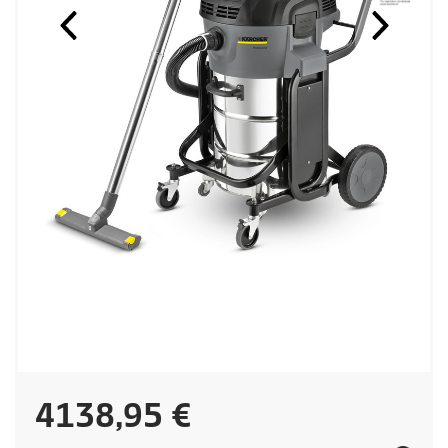
C
4138,95 €