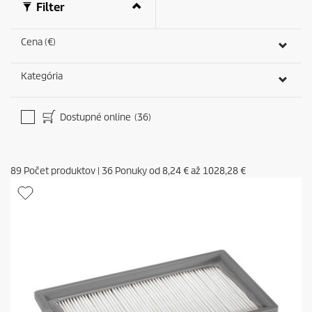
0
Filter
s
e
c
Cena (€)
o
n
d
Kategória
s
Dostupné online
(36)
89
Počet produktov
|
36
Ponuky od
8,24 €
až
1028,28 €