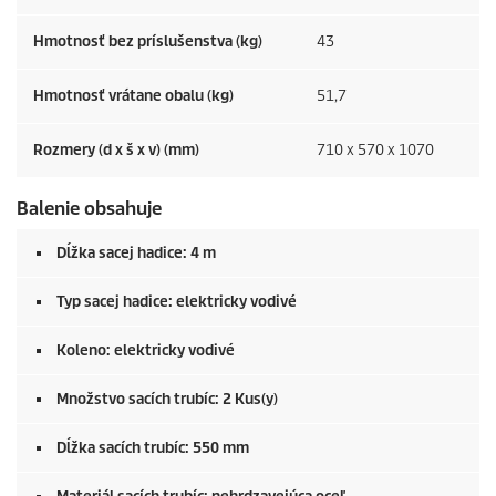
Hmotnosť bez príslušenstva (kg)
43
Hmotnosť vrátane obalu (kg)
51,7
Rozmery (d x š x v) (mm)
710 x 570 x 1070
Balenie obsahuje
Dĺžka sacej hadice: 4 m
Typ sacej hadice: elektricky vodivé
Koleno: elektricky vodivé
Množstvo sacích trubíc: 2 Kus(y)
Dĺžka sacích trubíc: 550 mm