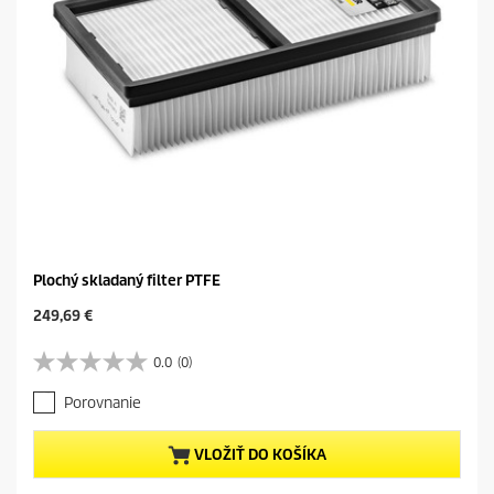
Plochý skladaný filter PTFE
C
249,69 €
u
r
0.0
(0)
0
r
.
e
Porovnanie
0
n
z
t
5
p
VLOŽIŤ DO KOŠÍKA
h
r
v
o