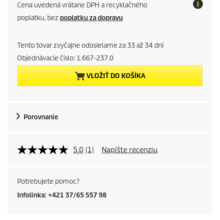
u
Cena uvedená vrátane DPH a recyklačného
r
poplatku, bez
poplatku za dopravu
r
Tento tovar zvyčajne odosielame za 33 až 34 dní
e
Objednávacie číslo:
1.667-237.0
VLOŽIŤ DO KOŠÍKA
n
t
Porovnanie
p
r
5.0
(1)
Napíšte recenziu
o
d
Potrebujete pomoc?
Infolinka: +421 37/65 557 98
u