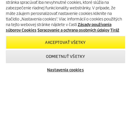
stránka spracúvať iba nevyhnutné cookies, ktoré slúžia na
Získajte svoje obľúbené
zabezpečenie riadnej funkcionality webstránky. V prípade, že
nezľavnené produkty Home and
máte záujem perosnalizovať nastavenie cookies kliknite na
ODSTÚPENIE OD ZMLUVY - VRÁTENIE TOVARU
Garden so zľavou -26%
- použite
tlačidlo „Nastavenia cookies“. Viac informácií o cookies použitých
zľavový kód
LETNAVLNA!
na tejto webovej stránke nájdete v časti
Zásady používania
súborov Cookies
Spracovanie a ochrana osobných údajov
Tiráž
REKLAMÁCIA DODANÉHO/NEKOMPLETNÉHO TOVARU
SKOPÍROVAŤ ZĽAVOVÝ
AKCEPTOVAŤ VŠETKY
PREDAJNE KÄRCHER CENTER
KÓD
ODMIETNUŤ VŠETKY
UŽITOČNÉ INFORMÁCIE
Tiráž
> DOZVEDIEŤ SA VIAC
Nastavenia cookies
Kontakty
Podávanie oznámení
Otázky a odpovede
Všeobecné podmienky nájmu
Všeobecné podmienky dlhodobého nájmu
Všeobecné obchodné podmienky
Všeobecné predajné, dodacie, montážne a záručné podmienky pre
obchodných a servisných partnerov