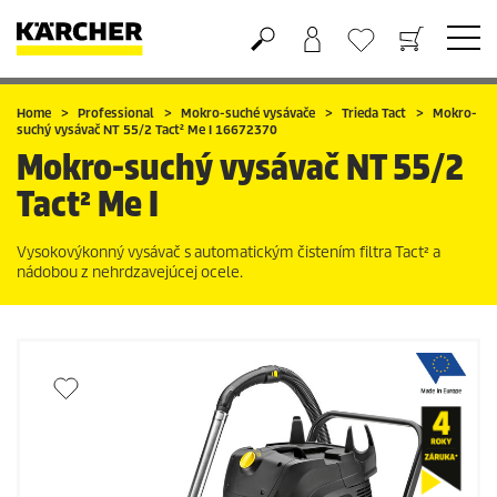
Nákupný košík
Obľúbené produkty
Home
Professional
Mokro-suché vysávače
Trieda Tact
Mokro-
suchý vysávač NT 55/2 Tact² Me I 16672370
Mokro-suchý vysávač NT 55/2
Tact² Me I
Vysokovýkonný vysávač s automatickým čistením filtra Tact² a
nádobou z nehrdzavejúcej ocele.