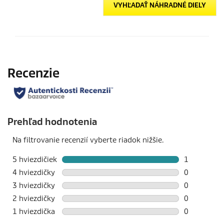
VYHĽADAŤ NÁHRADNÉ DIELY