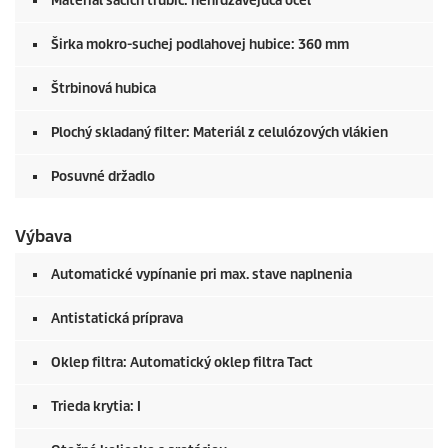
Materiál sacích trubíc: nehrdzavejúca oceľ
Širka mokro-suchej podlahovej hubice: 360 mm
Štrbinová hubica
Plochý skladaný filter: Materiál z celulózových vlákien
Posuvné držadlo
Výbava
Automatické vypínanie pri max. stave naplnenia
Antistatická príprava
Oklep filtra: Automatický oklep filtra Tact
Trieda krytia: I