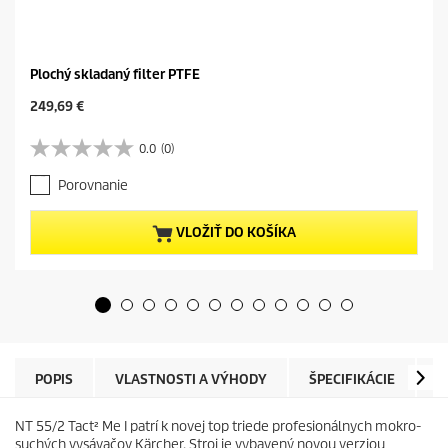
Plochý skladaný filter PTFE
C
249,69 €
u
r
0.0
(0)
0
r
.
e
Porovnanie
0
n
z
t
5
p
VLOŽIŤ DO KOŠÍKA
h
r
v
o
i
d
e
u
z
c
d
t
i
p
č
r
POPIS
VLASTNOSTI A VÝHODY
ŠPECIFIKÁCIE
N
i
i
e
c
k
NT 55/2 Tact² Me I patrí k novej top triede profesionálnych mokro-
e
.
suchých vysávačov Kärcher. Stroj je vybavený novou verziou