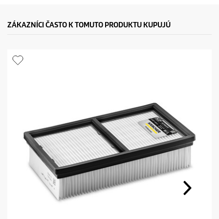
c
t
ZÁKAZNÍCI ČASTO K TOMUTO PRODUKTU KUPUJÚ
p
r
i
c
e