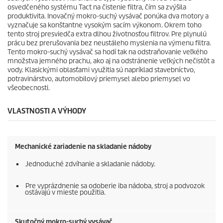
osvedčeného systému Tact na čistenie filtra, čím sa zvýšila
produktivita. Inovačný mokro-suchý vysávač ponúka dva motory a
vyznačuje sa konštantne vysokým sacím výkonom. Okrem toho
tento stroj presviedča extra dlhou životnosťou filtrov. Pre plynulú
prácu bez prerušovania bez neustáleho myslenia na výmenu filtra.
Tento mokro-suchý vysávač sa hodí tak na odstraňovanie veľkého
množstva jemného prachu, ako aj na odstránenie veľkých nečistôt a
vody. Klasickými oblasťami využitia sú napríklad stavebníctvo,
potravinárstvo, automobilový priemysel alebo priemysel vo
všeobecnosti.
VLASTNOSTI A VÝHODY
Mechanické zariadenie na skladanie nádoby
Jednoduché zdvíhanie a skladanie nádoby.
Pre vyprázdnenie sa odoberie iba nádoba, stroj a podvozok
ostávajú v mieste použitia.
Skutočný mokro-suchý vysávač