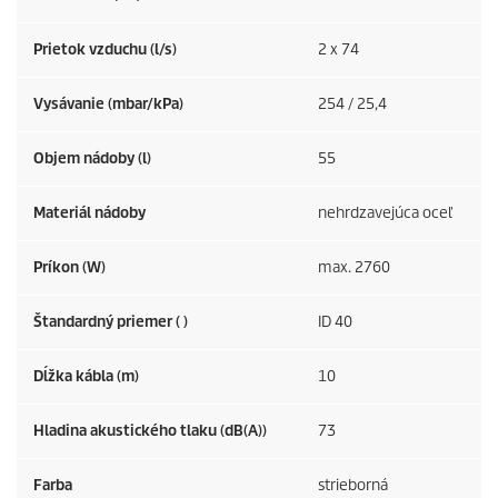
Prietok vzduchu (l/s)
2 x 74
Vysávanie (mbar/kPa)
254 / 25,4
Objem nádoby (l)
55
Materiál nádoby
nehrdzavejúca oceľ
Príkon (W)
max. 2760
Štandardný priemer ( )
ID 40
Dĺžka kábla (m)
10
Hladina akustického tlaku (dB(A))
73
Farba
strieborná