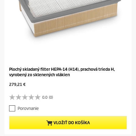
Plochý skladaný filter HEPA-14 (H14), prachová trieda H,
vyrobený zo sklenených vlákien
C
279,21 €
u
r
0.0
(0)
0
r
.
e
Porovnanie
0
n
z
t
5
p
VLOŽIŤ DO KOŠÍKA
h
r
v
o