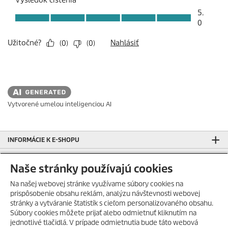
Vytvorené umelou inteligenciou AI
INFORMÁCIE K E-SHOPU
ROBOTICKÉ VYSÁVAČE KÄRCHER ZA SKVELÚ CENU!
Naše stránky používajú cookies
SLUŽBY
Na našej webovej stránke využívame súbory cookies na
KÄRCHER KLUB VÝHOD
prispôsobenie obsahu reklám, analýzu návštevnosti webovej
stránky a vytváranie štatistík s cieľom personalizovaného obsahu.
AKCIE KÄRCHER!
Súbory cookies môžete prijať alebo odmietnuť kliknutím na
HORÚCE LETO S KÄRCHER
jednotlivé tlačidlá. V prípade odmietnutia bude táto webová
KÄRCHER SLOVAKIA SOCIAL MEDIA
POKRAČUJE!