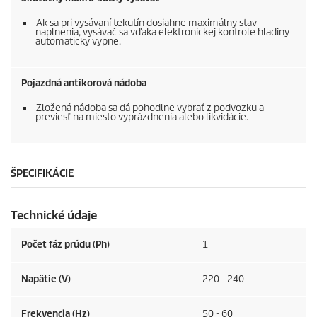
Ak sa pri vysávaní tekutín dosiahne maximálny stav
naplnenia, vysávač sa vďaka elektronickej kontrole hladiny
automaticky vypne.
Pojazdná antikorová nádoba
Zložená nádoba sa dá pohodlne vybrať z podvozku a
previesť na miesto vyprázdnenia alebo likvidácie.
ŠPECIFIKÁCIE
Technické údaje
Počet fáz prúdu (Ph)
1
Napätie (V)
220 - 240
Frekvencia (
Hz
)
50 - 60