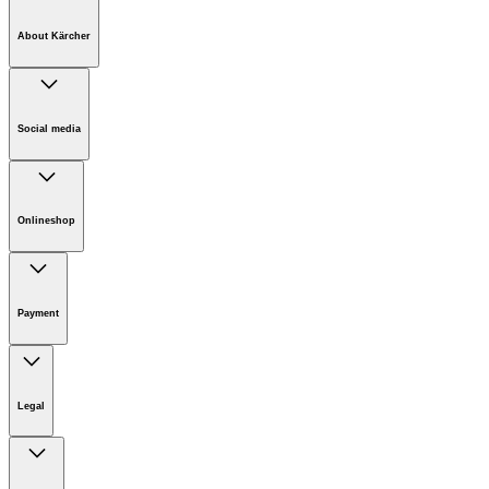
About Kärcher
Company
Careers
Social media
Sustainability
Newsroom
Onlineshop
Online Shop Information
Online shop - Terms & conditions
Payment
ONLINE SHOP - Membership
Kärcher Online Shop
Legal
Imprint
Disclaimer