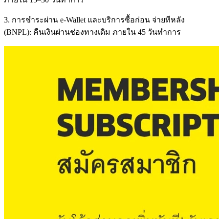
3. การชำระผ่าน e-Wallet และบริการซื้อก่อน จ่ายทีหลัง
(BNPL): คืนเงินผ่านช่องทางเดิม ภายใน 45 วันทำการ