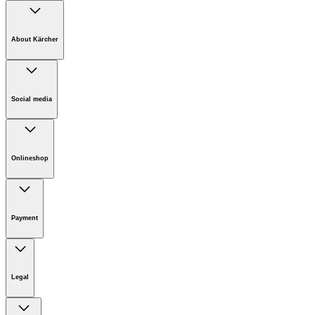
About Kärcher
Company
Careers
Social media
Sustainability
Newsroom
Onlineshop
Online Shop Information
Online shop - Terms & conditions
Payment
ONLINE SHOP - Membership
Kärcher Online Shop
Legal
Imprint