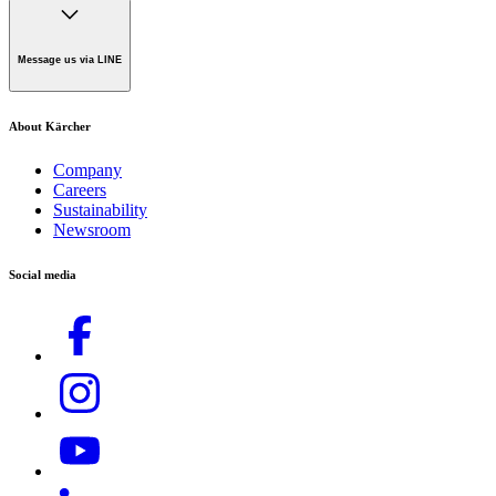
Consent form (TH)
Karcher Retail Limited
Compliance and Integrity
1005 Srinakarin Road, Suan Luang Subdistrict,
Message us via LINE
Suan Luang District, Bangkok 10250, Thailand.
Tel. +66 2 021 2838
Fax. +66 2 120 7574
Sales and Service. +66 2 056 7700
About Kärcher
customerservice.th@karcher.com
Company
Stores & Service Centers
Careers
Sustainability
Send us your inquiry
ดาวน์โหลด PDF
Newsroom
Connect with us!
Social media
คู่มือการใช้งาน
ปั๊มแบบเพลาข้อเหวี่ยงที่ทนทานพร้อมฝาสูบที่ทำจากทองเหลือง
อายุการใช้งานยาวนานและค่าบำรุงรักษาต่ำ สามารถ
ปรับแรงดันและปริมาณน้ำได้ที่ตัวปั๊ม รองรับฟังก์ชันดูด
น้ำและใช้น้ำที่มีอุณหภูมิสูงถึง 60 °C