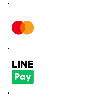
การจัดเก็บอุปกรณ์เสริม
พร้อมพื้นที่จัดเก็บที่ใช้งานได้จริงสำหรับหัวฉีดและชิ้น
ส่วนขนาดเล็ก ช่วยให้จัดเก็บสายฉีดแรงดันสูงได้อย่าง
ปลอดภัย พร้อมตะขอสำหรับจัดเก็บสายไฟที่ตัวเครื่อง
อุปกรณ์เสริมแบบ Classic พร้อมระบบ EASY!Lock
อุปกรณ์เสริมแข็งแรงและทนทาน ติดตั้งและเก็บเครื่องได้
รวดเร็ว พร้อมเปลี่ยนอุปกรณ์เสริมได้ง่าย ใช้งานง่ายและ
ดาวน์โหลด PDF
ตอบสนองการใช้งานได้อย่างดี