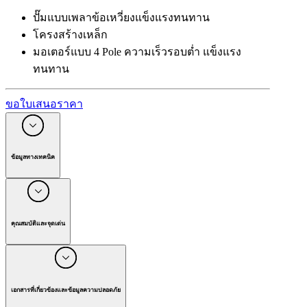
ปั๊มแบบเพลาข้อเหวี่ยงแข็งแรงทนทาน
โครงสร้างเหล็ก
มอเตอร์แบบ 4 Pole ความเร็วรอบต่ำ แข็งแรง
ทนทาน
ขอใบเสนอราคา
ข้อมูลทางเทคนิค
1
จำนวนเฟสไฟฟ้า
(
เฟส
)
216 - 244
แรงดันไฟฟ้า (โวลต์)
(
โวลต์
)
คุณสมบัติและจุดเด่น
50
ความถี่
(
เฮิรตซ์
)
450 - 700
อัตราการไหล
(
ลิตร/ชั่วโมง
)
เครื่องฉีดน้ำแรงดันสูงชนิดน้ำเย็น HD 7/11-4 M Classic
60
อุณหภูมิน้ำเข้า
(
°C
)
จากกลุ่มผลิตภัณฑ์ Classic ของ Kärcher ออกแบบมาให้ใช้
งานง่าย โดดเด่นด้วยโครงสร้างที่แข็งแรง ทนทานด้วย
50 - 110
แรงดันใช้งาน/บาร์
(
บาร์
)
เอกสารที่เกี่ยวข้องและข้อมูลความปลอดภัย
ส่วนประกอบคุณภาพสูง และใช้งานได้หลากหลาย