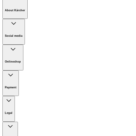
About Kärcher
Company
Careers
Social media
Sustainability
Newsroom
Onlineshop
Online Shop Information
Online shop - Terms & conditions
Payment
ONLINE SHOP - Membership
Kärcher Online Shop
Legal
Imprint
Disclaimer