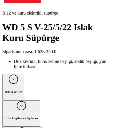
Islak ve kuru elektrikli süpürge
WD 5 S V-25/5/22 Islak
Kuru Süpürge
Sipariş numarası
:
1.628-350.0
Düz kıvrımlı filtre, zemin başlığı, aralık başlığı, yün
filtre torbası
Teknik veriler
Nominal giriş gücü
(
W
)
1200
Emiş gücü
(
W
)
280
Vakum gücü
(
mbar
)
260
Ürün bilgileri ve faydaları
Hava debisi
(
l/s
)
70