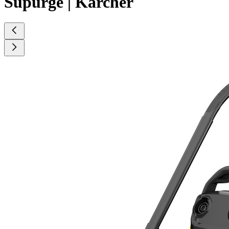
Süpürge | Kärcher