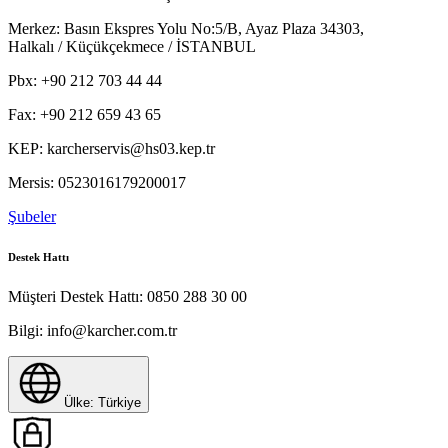
Merkez:
Basın Ekspres Yolu No:5/B, Ayaz Plaza 34303,
Halkalı / Küçükçekmece / İSTANBUL
Fark yaratan özellikler
Pbx:
+90 212 703 44 44
Elektirik kablosu makine arkasında konumlandırılmıştır.
Fax:
+90 212 659 43 65
Entegre namlu tutucu taşımayı kolaylaştırır. Kısa molalar için
park pozisyonu
KEP:
karcherservis@hs03.kep.tr
Mersis:
0523016179200017
Şubeler
Destek Hattı
Müşteri Destek Hattı:
0850 288 30 00
Bilgi:
info@karcher.com.tr
Ülke: Türkiye