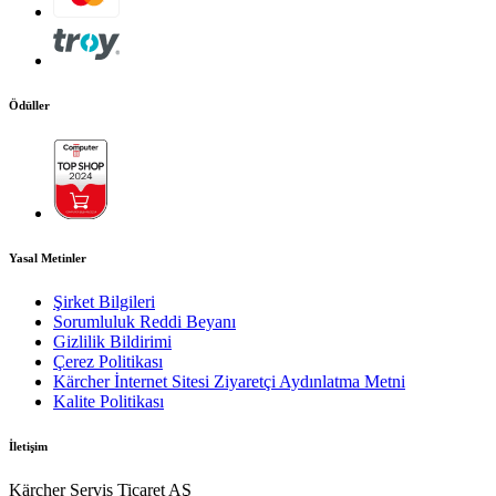
Güçlü ve dayanıklı
Yoğun kullanımlar için hava/su soğutma motoru Dört
kutuplu düşük hızlı motor Seramik kaplamalı piston
Ödüller
Yüksek manevra kabiliyeti
Bozuk zeminler için büyük tekerlekler Ergonomik taşıma
için dikey tasarım Arka denge ayağı
Yasal Metinler
PDF'i indir
Şirket Bilgileri
Sorumluluk Reddi Beyanı
Gizlilik Bildirimi
Çerez Politikası
Kärcher İnternet Sitesi Ziyaretçi Aydınlatma Metni
Kalite Politikası
İletişim
Kärcher Servis Ticaret AŞ