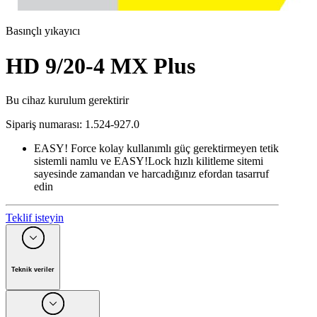
Basınçlı yıkayıcı
HD 9/20-4 MX Plus
Bu cihaz kurulum gerektirir
Sipariş numarası
:
1.524-927.0
EASY! Force kolay kullanımlı güç gerektirmeyen tetik
sistemli namlu ve EASY!Lock hızlı kilitleme sitemi
sayesinde zamandan ve harcadığınız efordan tasarruf
edin
Teklif isteyin
Teknik veriler
Faz sayısı
(
Fh
)
3
Motor Gücü
(
V
)
400