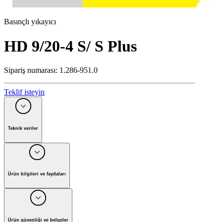
Basınçlı yıkayıcı
HD 9/20-4 S/ S Plus
Sipariş numarası
:
1.286-951.0
Teklif isteyin
Teknik veriler
Faz sayısı
(
Fh
)
3
Motor Gücü
(
V
)
376 - 424
Frekans
(
Hz
)
50
Ürün bilgileri ve faydaları
Su debisi
(
l/sa
)
500 - 900
Giriş suyu sıcaklığı
(
°C
)
60
Çalışma basıncı
(
Bar
)
50 - 200
Maksimum basınç
(
Bar
)
250
Ürün güvenliği ve belgeler