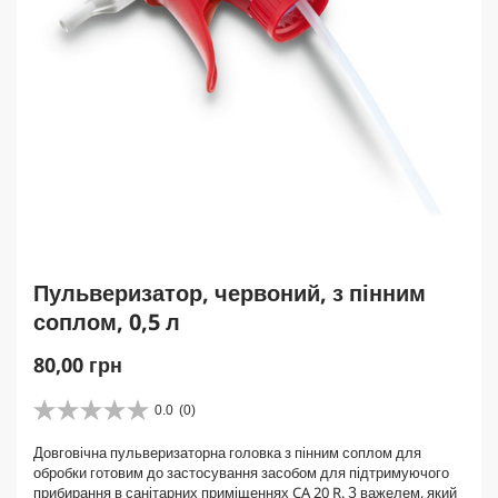
Пульверизатор, червоний, з пінним
соплом, 0,5 л
C
80,00 грн
u
r
0.0
(0)
0
r
.
Довговічна пульверизаторна головка з пінним соплом для
e
0
обробки готовим до застосування засобом для підтримуючого
з
n
прибирання в санітарних приміщеннях CA 20 R. З важелем, який