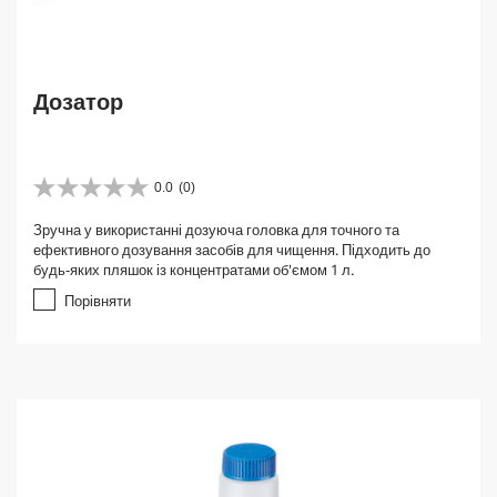
Дозатор
0.0
(0)
0
.
Зручна у використанні дозуюча головка для точного та
0
ефективного дозування засобів для чищення. Підходить до
з
будь-яких пляшок із концентратами об'ємом 1 л.
5
з
Порівняти
і
р
о
к
.