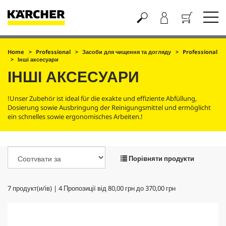
Кошик
Home
Professional
Засоби для чищення та догляду
Professional
Інші аксесуари
ІНШІ АКСЕСУАРИ
!Unser Zubehör ist ideal für die exakte und effiziente Abfüllung,
Dosierung sowie Ausbringung der Reinigungsmittel und ermöglicht
ein schnelles sowie ergonomisches Arbeiten.!
Порівняти продукти
7
продукт(и/ів) |
4
Пропозиції від
80,00 грн
до
370,00 грн