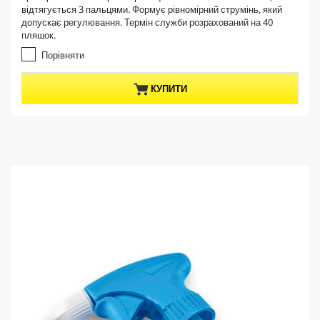
5
t
відтягується 3 пальцями. Формує рівномірний струмінь, який
з
p
допускає регулювання. Термін служби розрахований на 40
і
пляшок.
r
р
о
o
Порівняти
к
d
.
u
КУПИТИ
c
t
p
r
i
c
e