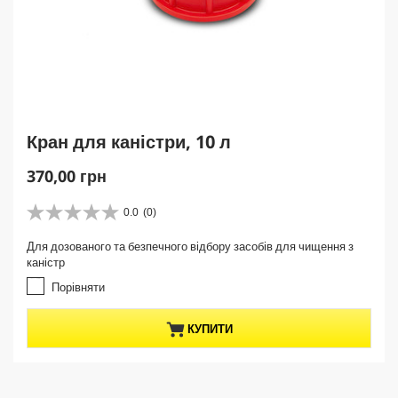
Кран для каністри, 10 л
C
370,00 грн
u
r
0.0
(0)
0
r
.
Для дозованого та безпечного відбору засобів для чищення з
e
0
каністр
з
n
5
Порівняти
t
з
p
і
r
КУПИТИ
р
о
o
к
d
.
u