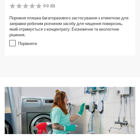
0.0
(0)
0
.
Порожня пляшка багаторазового застосування з етикеткою для
0
заправки робочим розчином засобу для чищення поверхонь,
з
який отримується з концентрату. Економічне та екологічне
5
рішення.
з
і
Порівняти
р
о
к
.