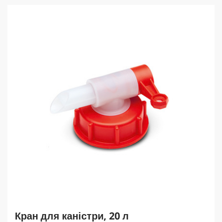
c
t
p
r
i
c
e
Кран для каністри, 20 л