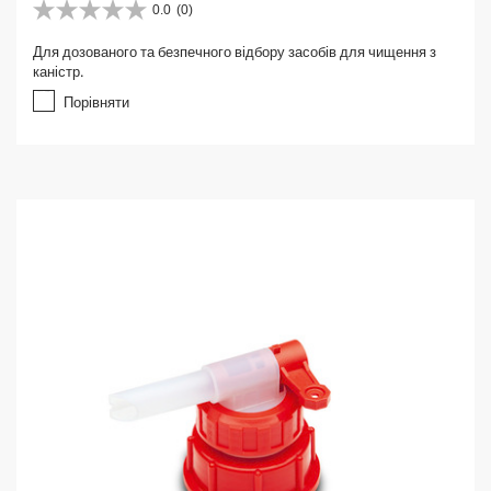
0.0
(0)
0
.
Для дозованого та безпечного відбору засобів для чищення з
0
каністр.
з
5
Порівняти
з
і
р
о
к
.