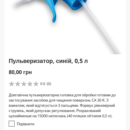
Пульверизатор, синій, 0,5 л
C
80,00 грн
u
r
0.0
(0)
0
r
.
Довговічна пульверизаторна головка для обробки готовим до
e
0
застосування засобом для чищення поверхонь CA 30 R. З
з
n
важелем, який відтягується 3 пальцями. Формує рівномірний
5
t
струмінь, який допускає регулювання. Розрахований
з
p
щонайменше на 15000 натискань (40 пляшок об'ємом 0,5 л).
і
r
р
Порівняти
о
o