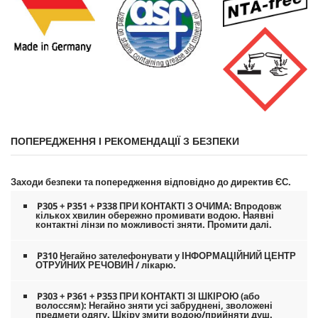
ПОПЕРЕДЖЕННЯ І РЕКОМЕНДАЦІЇ З БЕЗПЕКИ
Заходи безпеки та попередження відповідно до директив ЄС.
P305 + P351 + P338 ПРИ КОНТАКТІ З ОЧИМА: Впродовж
кількох хвилин обережно промивати водою. Наявні
контактні лінзи по можливості зняти. Промити далі.
P310 Негайно зателефонувати у ІНФОРМАЦІЙНИЙ ЦЕНТР
ОТРУЙНИХ РЕЧОВИН / лікарю.
P303 + P361 + P353 ПРИ КОНТАКТІ ЗІ ШКІРОЮ (або
волоссям): Негайно зняти усі забруднені, зволожені
предмети одягу. Шкіру змити водою/прийняти душ.