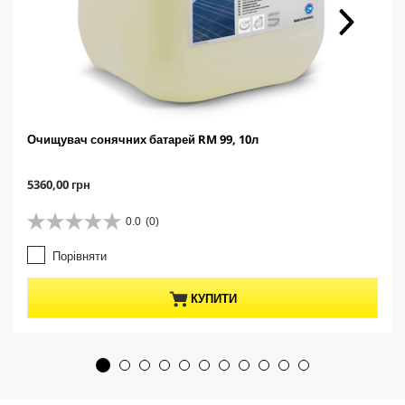
Очищувач сонячних батарей RM 99, 10л
C
5360,00 грн
u
r
0.0
(0)
0
r
.
e
Порівняти
0
n
з
t
5
p
КУПИТИ
з
r
і
o
р
d
о
u
к
c
.
t