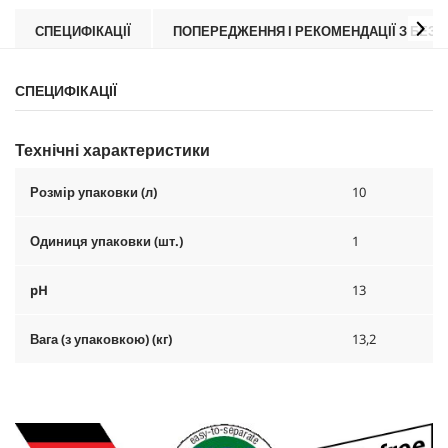
p
r
СПЕЦИФІКАЦІЇ
ПОПЕРЕДЖЕННЯ І РЕКОМЕНДАЦІЇ З БЕЗП
i
c
e
СПЕЦИФІКАЦІЇ
Технічні характеристики
Розмір упаковки (л)
10
Одиниця упаковки (шт.)
1
pH
13
Вага (з упаковкою) (кг)
13,2