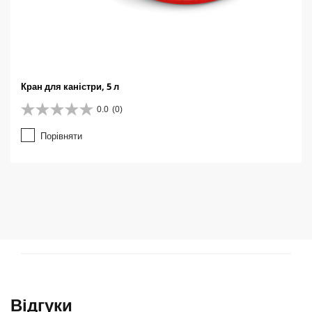
Кран для каністри, 5 л
0.0
(0)
0
.
Порівняти
0
з
5
з
і
р
о
к
.