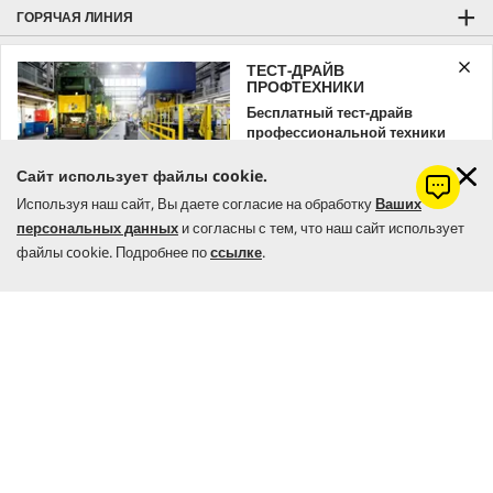
ГОРЯЧАЯ ЛИНИЯ
КОНТАКТЫ
ТЕСТ-ДРАЙВ
ПРОФТЕХНИКИ
ОБЩАЯ ИНФОРМАЦИЯ
Бесплатный тест-драйв
СПОСОБЫ ОПЛАТЫ
профессиональной техники
Kärcher
ОТЗЫВЫ И РЕЙТИНГ
Сайт использует файлы cookie.
Оставляйте заявку уже сейчас!
Используя наш сайт, Вы даете согласие на обработку
Ваших
KÄRCHER HOME & GARDEN
персональных данных
и согласны с тем, что наш сайт использует
ЗАКАЗАТЬ
KÄRCHER PROFESSIONAL
файлы cookie. Подробнее по
ссылке
.
Цена с учетом НДС |
Оплата и доставка
Бесплатная доставка от 7000 грн
Самовывоз из
Керхер Центров
|
Гарантия
© 2026 Керхер Украина | Kärcher Ukraine - официальное
представительство немецкого концерна Alfred Kärcher SE & Co. KG в
Украине.