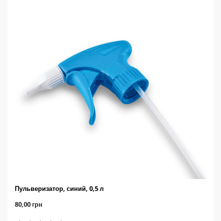
з
д
.
Пульверизатор, синий, 0,5 л
C
80,00 грн
u