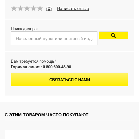
r
(0)
Написать отзыв
o
d
Поиск дилера:
u
c
Вам требуется помощь?
t
Горячая линия: 0 800 500-48-90
p
СВЯЗАТЬСЯ С НАМИ
r
i
С ЭТИМ ТОВАРОМ ЧАСТО ПОКУПАЮТ
c
e