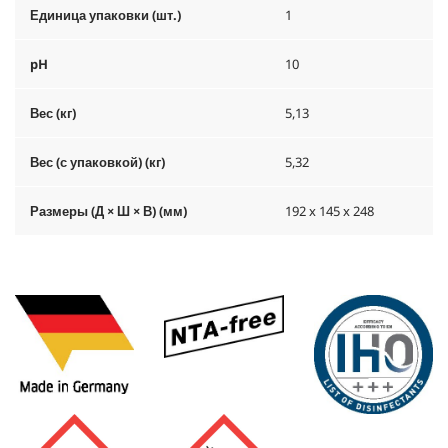
Единица упаковки (шт.)
1
pH
10
Вес (кг)
5,13
Вес (с упаковкой) (кг)
5,32
Размеры (Д × Ш × В) (мм)
192 x 145 x 248