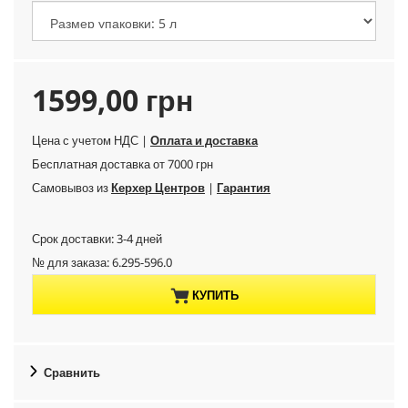
C
1599,00 грн
u
Цена с учетом НДС |
Оплата и доставка
Бесплатная доставка от 7000 грн
r
Самовывоз из
Керхер Центров
|
Гарантия
r
Срок доставки: 3-4 дней
e
№ для заказа:
6.295-596.0
n
КУПИТЬ
t
p
Сравнить